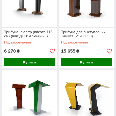
Трибуна, пюпітр (висота 115
Трибуна для выступлений
см) (Квіт ДСП: Алюміній; )
Ташута (21-63090)
Під замовлення
Під замовлення
6 270
15 655
₴
₴
Купити
Купити