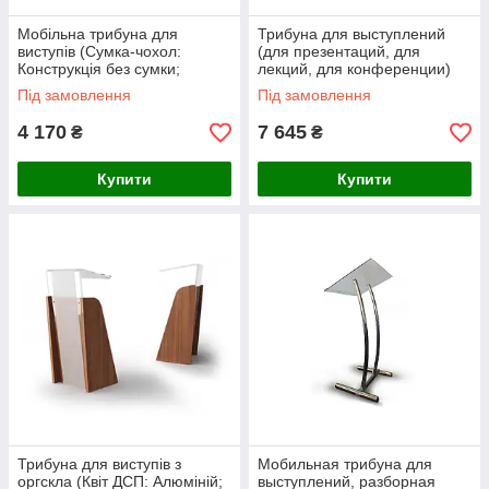
Мобільна трибуна для
Трибуна для выступлений
виступів (Сумка-чохол:
(для презентаций, для
Конструкція без сумки;
лекций, для конференции)
Ламінація: Без ламінації;
Ташута (21-63020)
Під замовлення
Під замовлення
Нанесення зображення: Без
4 170
7 645
₴
₴
Купити
Купити
Трибуна для виступів з
Мобильная трибуна для
оргскла (Квіт ДСП: Алюміній;
выступлений, разборная