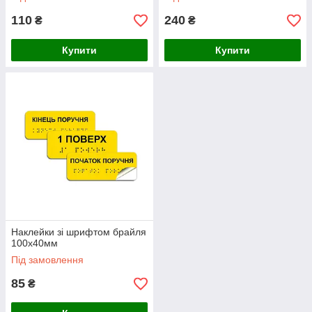
110
240
₴
₴
Купити
Купити
Наклейки зі шрифтом брайля
100х40мм
Під замовлення
85
₴