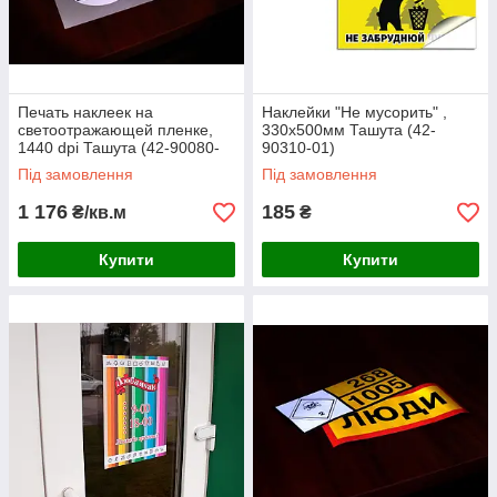
Печать наклеек на
Наклейки "Не мусорить" ,
светоотражающей пленке,
330х500мм Ташута (42-
1440 dpi Ташута (42-90080-
90310-01)
01)
Під замовлення
Під замовлення
1 176
185
₴/кв.м
₴
Купити
Купити