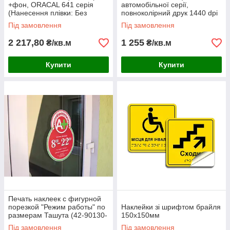
+фон, ORACAL 641 серія
автомобільної серії,
(Нанесення плівки: Без
повноколірний друк 1440 dpi
прикатки на поверхню;
(Нанесення плівки: Без
Під замовлення
Під замовлення
Висота символу: 2-3см;)
прикатки, обрізання в розмір;
)
2 217,80
1 255
₴/кв.м
₴/кв.м
Купити
Купити
Печать наклеек с фигурной
порезкой "Режим работы" по
Наклейки зі шрифтом брайля
размерам Ташута (42-90130-
150х150мм
04)
Під замовлення
Під замовлення