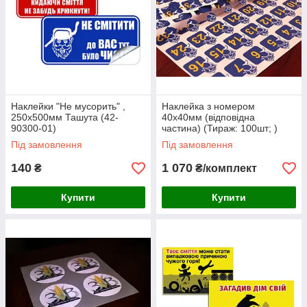
Наклейки "Не мусорить" ,
Наклейка з номером
250х500мм Ташута (42-
40х40мм (відповідна
90300-01)
частина) (Тираж: 100шт; )
Під замовлення
Під замовлення
140
1 070
₴
₴/комплект
Купити
Купити