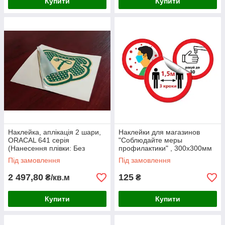
Купити
Купити
Наклейка, аплікація 2 шари,
Наклейки для магазинов
ORACAL 641 серія
"Соблюдайте меры
(Нанесення плівки: Без
профилактики" , 300х300мм
прикатки на поверхню;
Ташута (42-90200-01)
Під замовлення
Під замовлення
Висота символу: 2-3см;)
2 497,80
125
₴/кв.м
₴
Купити
Купити