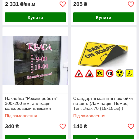
2 331
205
₴/кв.м
₴
Купити
Купити
Наклейка "Режим роботи"
Стандартні магнітні наклейки
300х200 мм, аплікація
на авто (Ламінація: Немає;
кольоровими плівками
Тип: Знак 70 (15х15см);)
(Спосіб нанесення: Аплікація
Під замовлення
Під замовлення
кольоровими плівками 1 шар;
)
340
140
₴
₴