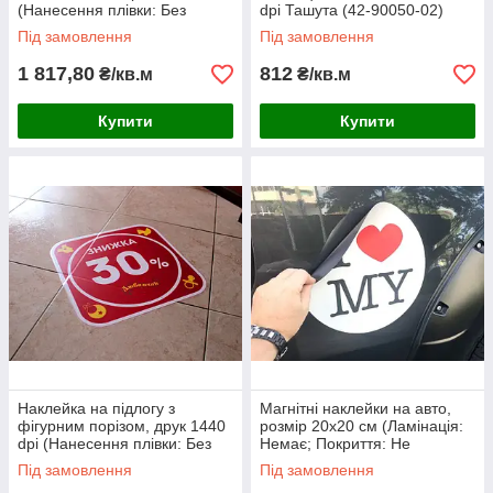
(Нанесення плівки: Без
dpi Ташута (42-90050-02)
прикатки на поверхню;
Під замовлення
Під замовлення
Висота символу: 2-3см;)
1 817,80
812
₴/кв.м
₴/кв.м
Купити
Купити
Наклейка на підлогу з
Магнітні наклейки на авто,
фігурним порізом, друк 1440
розмір 20х20 см (Ламінація:
dpi (Нанесення плівки: Без
Немає; Покриття: Не
прикатки на поверхню; )
світловідбивне;)
Під замовлення
Під замовлення