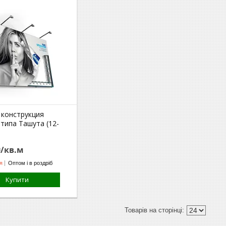
 конструкция
типа Ташута (12-
₴/кв.м
я
Оптом і в роздріб
Купити