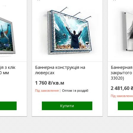
я з клік
Баннерна конструкція на
Баннерная
0 мм
люверсах
закрытого 
33020)
1 760 ₴/кв.м
2 481,60 
Під замовлення
Оптом і в роздріб
Під замовленн
Купити