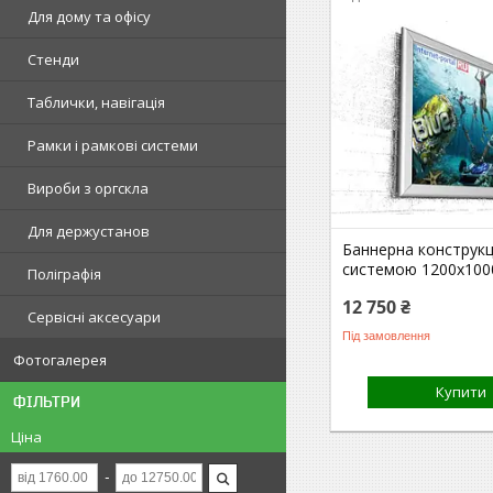
Для дому та офісу
Стенди
Таблички, навігація
Рамки і рамкові системи
Вироби з оргскла
Для держустанов
Баннерна конструкці
системою 1200х100
Поліграфія
12 750 ₴
Сервісні аксесуари
Під замовлення
Фотогалерея
Купити
ФІЛЬТРИ
Ціна