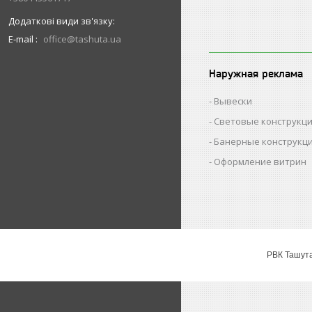
E-mail
office@tashuta.ua
Наружная реклама
Вывески
Световые конструкц
Банерные конструкц
Оформление витрин