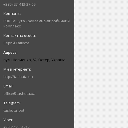
+380 (95) 413-37-69
РВК Ташута - рекламно-виробничий
комплекс
Сергій Ташута
вул. Шевченка, 62, Остер, Україна
http://tashuta.ua
office@tashuta.ua
tashuta_bot
+380443561717