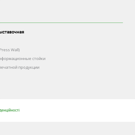
ыставочная
Press Wall)
нформационные стойки
 печатной продукции
денційності