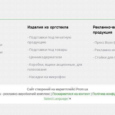
Изделия из оргстекла
Рекламно-в
продукция
Подставки под печатную
продукцию
Пресс Волл (
ии
Подставки под товары
Рекламно-и
ии
Ценникодержатели
Стойки для
Коробки, ящики акционные, для
голосовани
Насадки на микрофон
Сайт створений на маркетплейсі
Prom.ua
РВК Ташута - рекламно-виробничий комплекс |
Поскаржитися на контент
|
Політика конфі
Select Language
▼