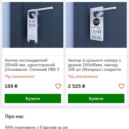
Хенгер нестандартний
Хенгер зі щільного паперу з
200х66 мм, односторонній
друком 200х90мм, наклад
(Основання: Спінений ПВХ 3
100 шт (Матеріал і покриття:
мм; Спосіб нанесення: УФ
Дрібний папір 350 г/м2. БЕЗ
Під замовлення
Під замовлення
друк 1440 dpi;)
покрытия; )
169
2 525
₴
₴
Купити
Купити
Про нас
89% позитивних з 9 відгуків за рік