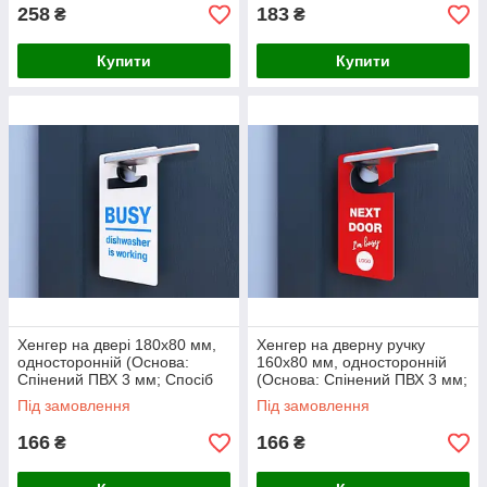
258
183
₴
₴
Купити
Купити
Хенгер на двері 180х80 мм,
Хенгер на дверну ручку
односторонній (Основа:
160х80 мм, односторонній
Спінений ПВХ 3 мм; Спосіб
(Основа: Спінений ПВХ 3 мм;
нанесення: Аплікація
Спосіб нанесення: Аплікація
Під замовлення
Під замовлення
кольоровими плівками;)
кольоровими
166
166
₴
₴