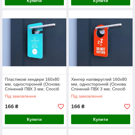
Купити
Купити
Пластикові хендери 160х80
Хенгер напівкруглий 160х80
мм, односторонній (Основа:
мм, односторонній (Основа:
Спінений ПВХ 3 мм; Спосіб
Спінений ПВХ 3 мм; Спосіб
нанесення: Аплікація
нанесення: Аплікація
Під замовлення
Під замовлення
кольоровими плівками;)
кольоровими плівками;)
166
166
₴
₴
Купити
Купити