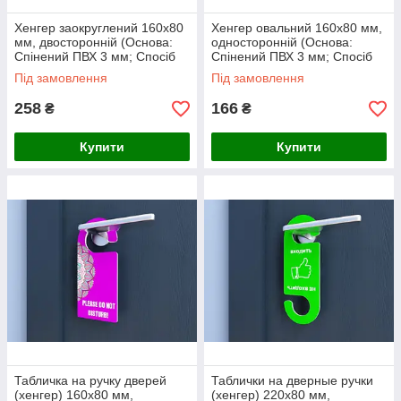
Хенгер заокруглений 160х80
Хенгер овальний 160х80 мм,
мм, двосторонній (Основа:
односторонній (Основа:
Спінений ПВХ 3 мм; Спосіб
Спінений ПВХ 3 мм; Спосіб
нанесення: Аплікація
нанесення: Аплікація
Під замовлення
Під замовлення
кольоровими плівками;)
кольоровими плівками;)
258
166
₴
₴
Купити
Купити
Табличка на ручку дверей
Таблички на дверные ручки
(хенгер) 160х80 мм,
(хенгер) 220х80 мм,