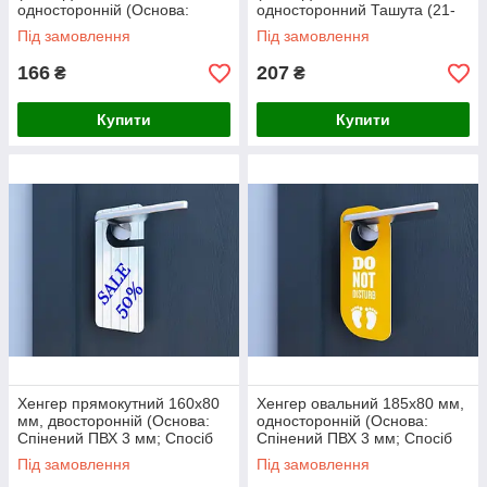
односторонній (Основа:
односторонний Ташута (21-
Спінений ПВХ 3 мм; Спосіб
26505-01)
Під замовлення
Під замовлення
нанесення: Аплікація
кольоровими
166
207
₴
₴
Купити
Купити
Хенгер прямокутний 160х80
Хенгер овальний 185х80 мм,
мм, двосторонній (Основа:
односторонній (Основа:
Спінений ПВХ 3 мм; Спосіб
Спінений ПВХ 3 мм; Спосіб
нанесення: Аплікація
нанесення: Аплікація
Під замовлення
Під замовлення
кольоровими плівками;)
кольоровими плівками;)