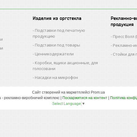
Изделия из оргстекла
Рекламно-в
продукция
Подставки под печатную
продукцию
Пресс Волл (
ии
Подставки под товары
Рекламно-и
ии
Ценникодержатели
Стойки для
Коробки, ящики акционные, для
голосовани
Насадки на микрофон
Сайт створений на маркетплейсі
Prom.ua
РВК Ташута - рекламно-виробничий комплекс |
Поскаржитися на контент
|
Політика конфі
Select Language
▼