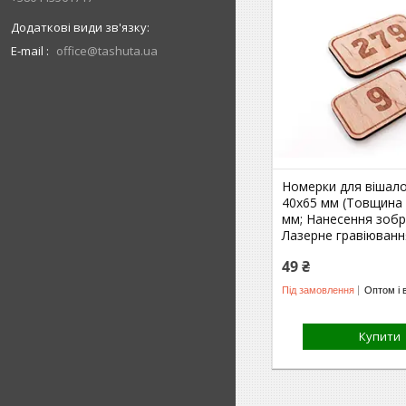
E-mail
office@tashuta.ua
Номерки для вішало
40х65 мм (Товщина 
мм; Нанесення зоб
Лазерне гравіюванн
49 ₴
Під замовлення
Оптом і 
Купити