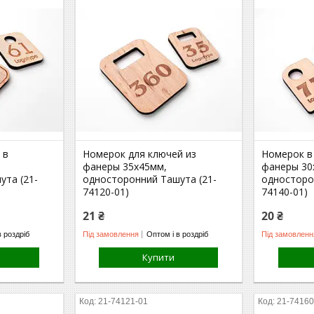
 в
Номерок для ключей из
Номерок в
фанеры 35х45мм,
фанеры 30
ута (21-
односторонний Ташута (21-
односторо
74120-01)
74140-01)
21 ₴
20 ₴
в роздріб
Під замовлення
Оптом і в роздріб
Під замовленн
Купити
21-74121-01
21-74160