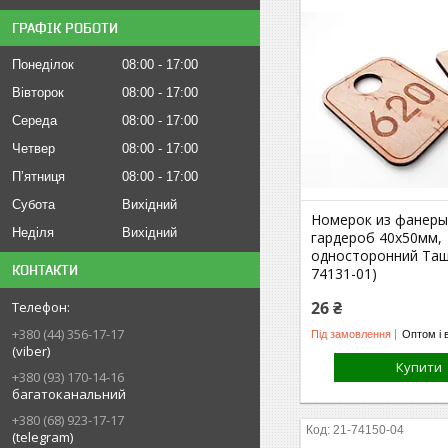
ГРАФІК РОБОТИ
Понеділок
08:00
17:00
Вівторок
08:00
17:00
Середа
08:00
17:00
Четвер
08:00
17:00
Пʼятниця
08:00
17:00
Субота
Вихідний
Номерок из фанеры
Неділя
Вихідний
гардероб 40х50мм,
односторонний Таш
КОНТАКТИ
74131-01)
26 ₴
+380 (44) 356-17-17
Під замовлення
Оптом і 
(viber)
Купити
+380 (93) 170-14-16
багатоканальний
+380 (68) 923-17-17
21-74150-04
(telegram)