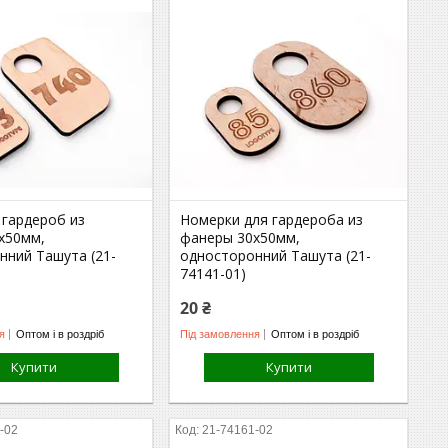
 гардероб из
Номерки для гардероба из
х50мм,
фанеры 30х50мм,
нний Ташута (21-
односторонний Ташута (21-
74141-01)
20 ₴
я
Оптом і в роздріб
Під замовлення
Оптом і в роздріб
Купити
Купити
-02
21-74161-02