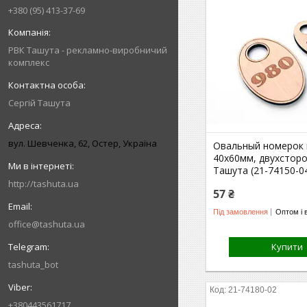
+380 (95) 413-37-69
РВК Ташута - рекламно-виробничий
комплекс
Сергій Ташута
вул. Шевченка, 62, Остер, Україна
Овальный номерок 
40х60мм, двухстор
Ташута (21-74150-0
http://tashuta.ua
57 ₴
Під замовлення
Оптом і 
office@tashuta.ua
Купити
tashuta_bot
21-74180-02
+380443561717