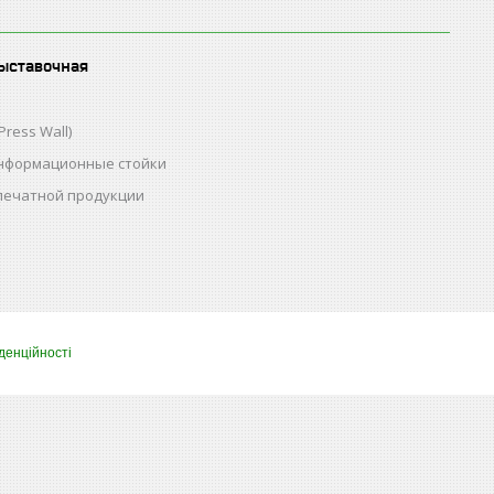
ыставочная
Press Wall)
нформационные стойки
 печатной продукции
денційності