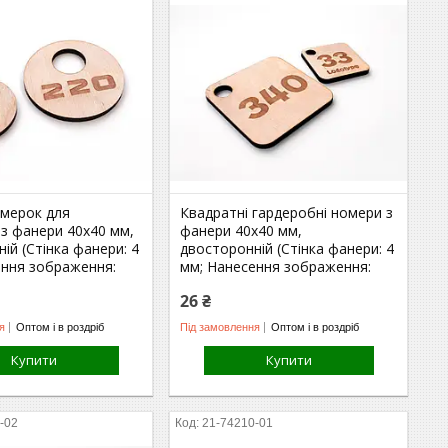
омерок для
Квадратні гардеробні номери з
з фанери 40х40 мм,
фанери 40х40 мм,
ій (Стінка фанери: 4
двосторонній (Стінка фанери: 4
ення зображення:
мм; Нанесення зображення:
26 ₴
я
Оптом і в роздріб
Під замовлення
Оптом і в роздріб
Купити
Купити
-02
21-74210-01