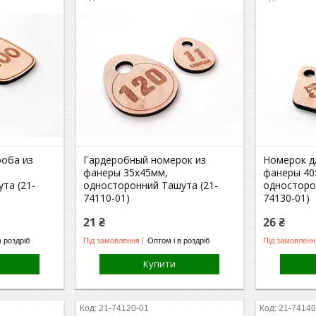
роба из
Гардеробный номерок из
Номерок д
фанеры 35х45мм,
фанеры 40
та (21-
односторонний Ташута (21-
односторо
74110-01)
74130-01)
21 ₴
26 ₴
в роздріб
Під замовлення
Оптом і в роздріб
Під замовленн
Купити
21-74120-01
21-74140