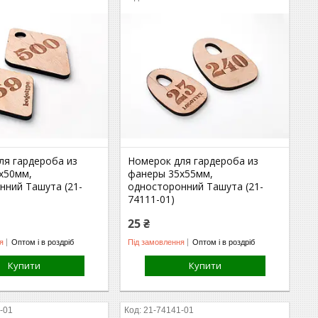
ля гардероба из
Номерок для гардероба из
х50мм,
фанеры 35х55мм,
нний Ташута (21-
односторонний Ташута (21-
74111-01)
25 ₴
я
Оптом і в роздріб
Під замовлення
Оптом і в роздріб
Купити
Купити
-01
21-74141-01