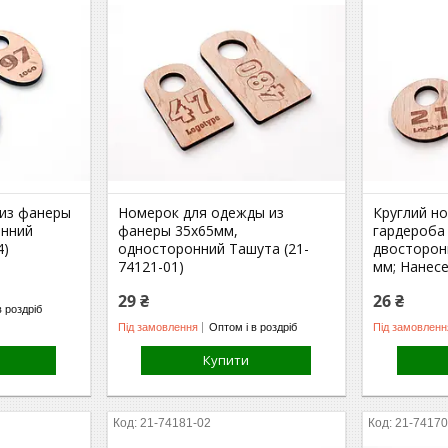
из фанеры
Номерок для одежды из
Круглий н
онний
фанеры 35х65мм,
гардероба 
4)
односторонний Ташута (21-
двосторонн
74121-01)
мм; Нанес
29 ₴
26 ₴
в роздріб
Під замовлення
Оптом і в роздріб
Під замовленн
Купити
21-74181-02
21-74170