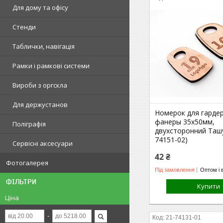
Для дому та офісу
Стенди
Таблички, навігація
Рамки і рамкові системи
Вироби з оргскла
Для держустанов
Номерок для гарде
фанеры 35х50мм,
Поліграфія
двухсторонний Ташу
74151-02)
Сервісні аксесуари
42 ₴
Фотогалерея
Під замовлення
Оптом і 
ФІЛЬТРИ
Купити
Ціна
21-74131-01