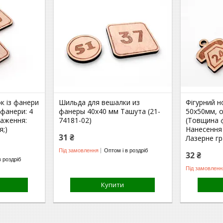
к із фанери
Шильда для вешалки из
Фігурний н
фанери: 4
фанеры 40х40 мм Ташута (21-
50х50мм, 
раження:
74181-02)
(Товщина ф
я;)
Нанесення
31 ₴
Лазерне гр
Під замовлення
Оптом і в роздріб
32 ₴
в роздріб
Під замовленн
Купити