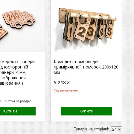
омерок із фанери
Комплект номерів для
односторонній
приміряльної, номерок 200х120
анери: 4 мм;
мм
 зображення:
5 218 ₴
авіювання;)
Під замовлення
я
Оптом і в роздріб
Купити
Купити