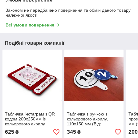
Законом не передбачено повернення та обмін даного товару
належної якості
Всі умови повернення
Подібні товари компанії
Табличка інстаграм з QR
Табличка з ручкою з
Табл
кодом 200х250мм із
кольорового акрилу,
проз
кольорового акрилу
110х150 мм (Від:
мм (
Двостороння; Основа:
Аплі
625
345
200
₴
₴
Акрил Білий (00000);)
плів