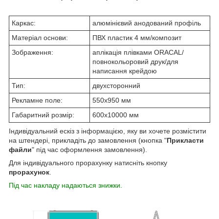
Каркас:
алюмінієвий анодований профіль
Матеріал основи:
ПВХ пластик 4 мм/композит
Зображення:
аплікація плівками ORACAL/
повнокольоровий друк/для
написання крейдою
Тип:
двухсторонний
Рекламне поле:
550х950 мм
Габаритний розмір:
600х10000 мм
Індивідуальний ескіз з інформацією, яку ви хочете розмістити
на штендері, прикладіть до замовлення (кнопка "
Прикласти
файли
" під час оформлення замовлення).
Для індивідуального прорахунку натисніть кнопку
прорахунок
.
Під час накладу надаються знижки.