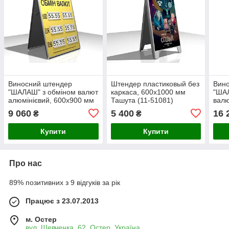
Виносний штендер
Штендер пластиковый без
Вин
"ШАЛАШ" з обміном валют
каркаса, 600х1000 мм
"ША
алюмінієвий, 600х900 мм
Ташута (11-51081)
валю
сегм
9 060
5 400
16 
₴
₴
(Від
Осно
Купити
Купити
комп
Про нас
89% позитивних з 9 відгуків за рік
Працює з 23.07.2013
м. Остер
вул. Шевченка, 62, Остер, Україна