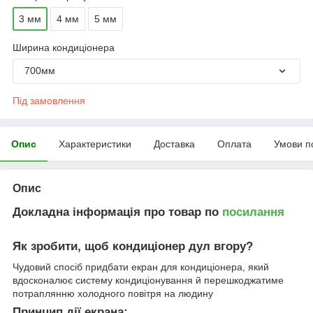
3 мм
4 мм
5 мм
Ширина кондиціонера
700мм
Під замовлення
Опис
Характеристики
Доставка
Оплата
Умови п
Опис
Докладна інформація про товар по
посилання
Як зробити, щоб кондиціонер дул вгору?
Чудовий спосіб придбати екран для кондиціонера, який
вдосконалює систему кондиціонування й перешкоджатиме
потраплянню холодного повітря на людину
Принцип дії екрана: