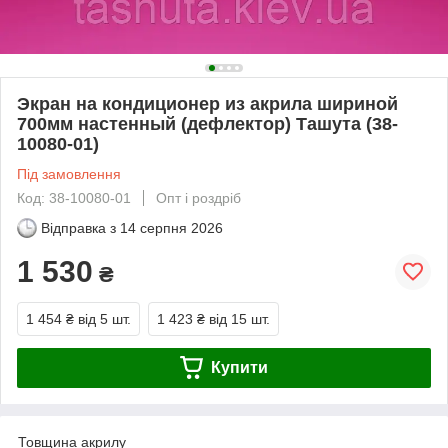
Экран на кондиционер из акрила шириной
700мм настенный (дефлектор) Ташута (38-
10080-01)
Під замовлення
Код: 38-10080-01
Опт і роздріб
Відправка з
14 серпня 2026
1 530
₴
1 454 ₴
від 5 шт.
1 423 ₴
від 15 шт.
Купити
Товщина акрилу