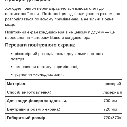
Холодне повітря перенаправляється вздовж стелі до
протилежної стіни. Потік повітря від кондиціонера рівномірно
розподіляється по всьому приміщенню, а не тільки в одне
місце.
Повітряний екран кондиціонера в кінцевому підсумку — це
продовження «шторок» Вашого кондиціонера.
Переваги повітряного екрана:
рівномірний розподіл охолоджувальних потоків
повітря;
зменшення протягу в приміщенні;
усунення «холодних зон».
Матеріал:
прозорий ак
Спосіб виготовлення:
лазерна пор
Для кондиціонера завдовжки:
700 мм
Внутрішній розмір екрана:
720 мм
Габаритний розмір:
720х370х160