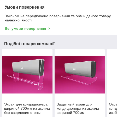
Умови повернення
Законом не передбачено повернення та обмін даного товару
належної якості
Всі умови повернення
Подібні товари компанії
Экран для кондиционера
Защитный экран для
Отра
шириной 700мм из акрила
кондиционера из акрила
конд
без сверления стены
шириной 700мм
изо
Ташута (38-10060-01)
(дефлектор) Ташута (38-
700м