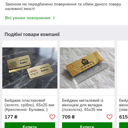
Законом не передбачено повернення та обмін даного товару
належної якості
Всі умови повернення
Подібні товари компанії
Бейджик пластиковий
Бейджик металевий із
Бейд
(золото, срібло), 65х25 мм
віконцем для вкладки
віко
(Креплення: Булавка; )
(позолота), 65х35 мм
(нік
(Креплення: Булавка; )
(Кре
177
709
615
₴
₴
Купити
Купити