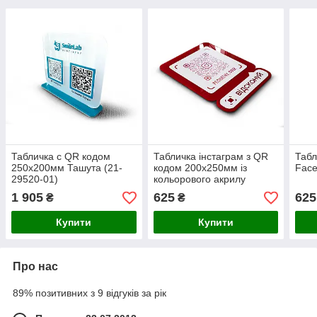
Табличка с QR кодом
Табличка інстаграм з QR
Табл
250х200мм Ташута (21-
кодом 200х250мм із
Fac
29520-01)
кольорового акрилу
1 905
625
625
₴
₴
Купити
Купити
Про нас
89% позитивних з 9 відгуків за рік