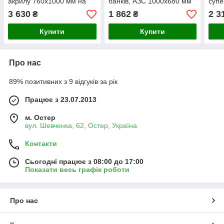
акрилу 760х1000 мм на
банків, АЗС 1000х680 мм
супе
шипах (Стінка акрилу: 5
(Стінка акрилу: 1,8 мм; )
АЗС 
3 630
1 862
2 3
₴
₴
мм; )
акри
Купити
Купити
Про нас
89% позитивних з 9 відгуків за рік
Працює з 23.07.2013
м. Остер
вул. Шевченка, 62, Остер, Україна
Контакти
Сьогодні працює з 08:00 до 17:00
Показати весь графік роботи
Про нас