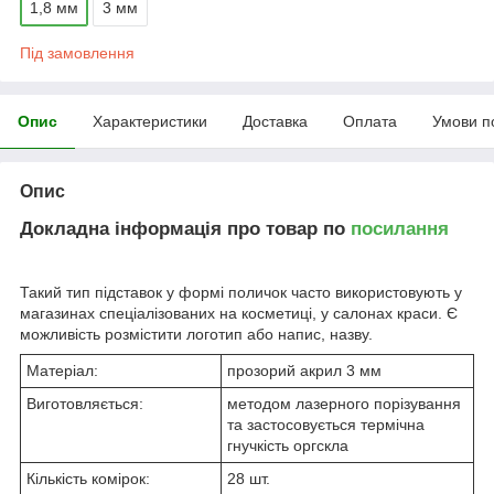
1,8 мм
3 мм
Під замовлення
Опис
Характеристики
Доставка
Оплата
Умови п
Опис
Докладна інформація про товар по
посилання
Такий тип підставок у формі поличок часто використовують у
магазинах спеціалізованих на косметиці, у салонах краси. Є
можливість розмістити логотип або напис, назву.
Матеріал:
прозорий акрил 3 мм
Виготовляється:
методом лазерного порізування
та застосовується термічна
гнучкість оргскла
Кількість комірок:
28 шт.