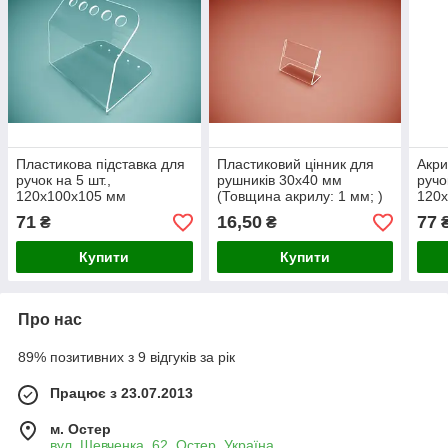
Пластикова підставка для
Пластиковий цінник для
Акри
ручок на 5 шт.,
рушників 30х40 мм
ручо
120х100х105 мм
(Товщина акрилу: 1 мм; )
120
(Товщина акрилу: 1,8 мм;
акри
71
16,50
77
₴
₴
)
Купити
Купити
Про нас
89% позитивних з 9 відгуків за рік
Працює з 23.07.2013
м. Остер
вул. Шевченка, 62, Остер, Україна