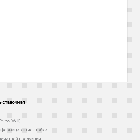
ыставочная
Press Wall)
нформационные стойки
 печатной продукции