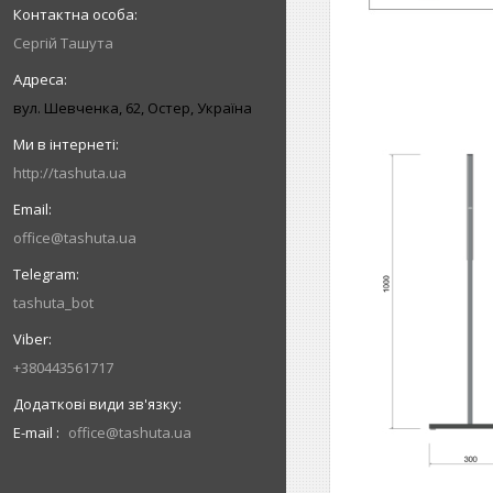
Сергій Ташута
вул. Шевченка, 62, Остер, Україна
http://tashuta.ua
office@tashuta.ua
tashuta_bot
+380443561717
E-mail
office@tashuta.ua