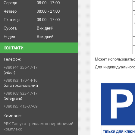
Середа
08:00
17:00
Четвер
08:00
17:00
Пʼятниця
08:00
17:00
Субота
Вихідний
Неділя
Вихідний
КОНТАКТИ
Может использоватьс
+380 (44) 356-17-17
Для индивидуального
(viber)
+380 (93) 170-14-16
багатоканальний
+380 (68) 923-17-17
(telegram)
+380 (95) 413-37-69
РВК Ташута - рекламно-виробничий
комплекс