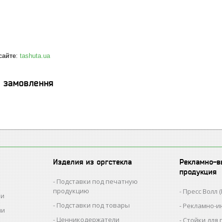
сайте
:
tashuta.ua
я замовлення
Изделия из оргстекла
Рекламно-в
продукция
Подставки под печатную
продукцию
Пресс Волл (
ии
Подставки под товары
Рекламно-и
ии
Ценникодержатели
Стойки для