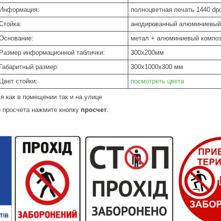
Информация:
полноцветная печать 1440 dpi
Стойка:
анодированный алюминиевый
Основание:
метал + алюминиевый композ
Размер информационной таблички:
300х200мм
Габаритный размер:
300х1000х300 мм
Цвет стойки:
посмотреть цвета
я как в помещении так и на улице
 просчета нажмите кнопку
просчет
.