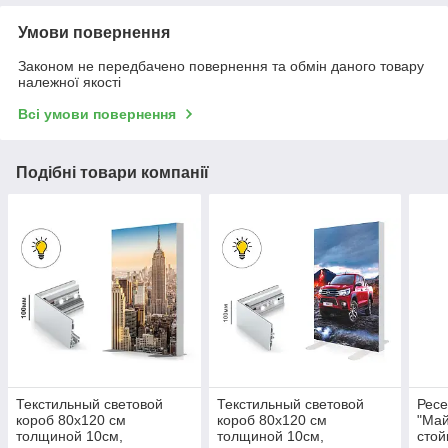
Умови повернення
Законом не передбачено повернення та обмін даного товару
належної якості
Всі умови повернення
Подібні товари компанії
Текстильный световой
Текстильный световой
Ресе
короб 80х120 см
короб 80х120 см
"Ма
толщиной 10см,
толщиной 10см,
стой