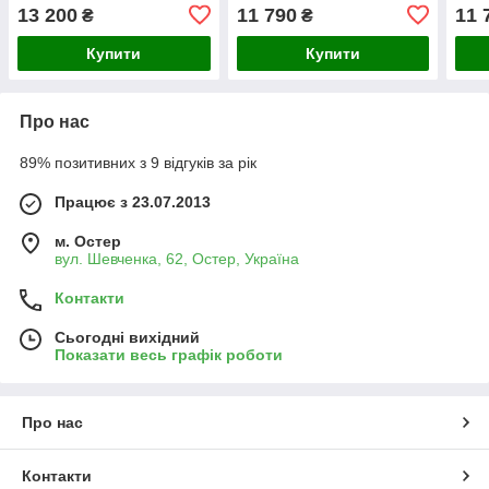
ОДНОСТОРОННИЙ
ДВУХСТОРОННИЙ
150х
13 200
11 790
11 
₴
₴
Ташута (11-46060-01)
Ташута (11-46061-01)
(51-
120с
Купити
Купити
Про нас
89% позитивних з 9 відгуків за рік
Працює з 23.07.2013
м. Остер
вул. Шевченка, 62, Остер, Україна
Контакти
Сьогодні вихідний
Показати весь графік роботи
Про нас
Контакти