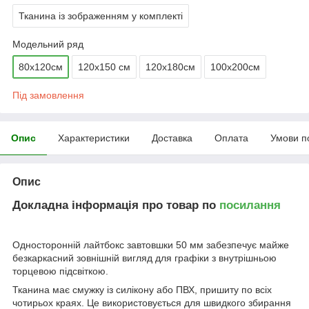
Тканина із зображенням у комплекті
Модельний ряд
80х120см
120х150 см
120х180см
100х200см
Під замовлення
Опис
Характеристики
Доставка
Оплата
Умови п
Опис
Докладна інформація про товар по
посилання
Односторонній лайтбокс завтовшки 50 мм забезпечує майже
безкаркасний зовнішній вигляд для графіки з внутрішньою
торцевою підсвіткою.
Тканина має смужку із силікону або ПВХ, пришиту по всіх
чотирьох краях. Це використовується для швидкого збирання