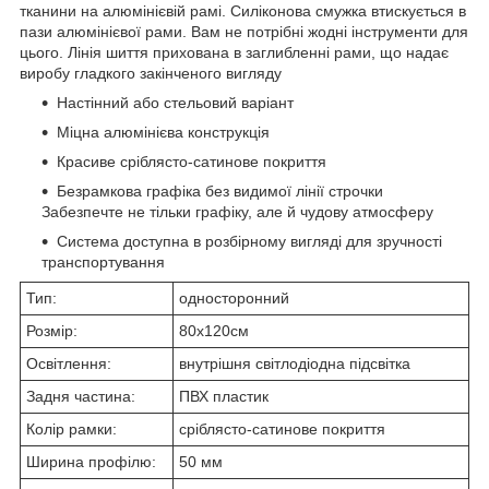
тканини на алюмінієвій рамі. Силіконова смужка втискується в
пази алюмінієвої рами. Вам не потрібні жодні інструменти для
цього. Лінія шиття прихована в заглибленні рами, що надає
виробу гладкого закінченого вигляду
Настінний або стельовий варіант
Міцна алюмінієва конструкція
Красиве сріблясто-сатинове покриття
Безрамкова графіка без видимої лінії строчки
Забезпечте не тільки графіку, але й чудову атмосферу
Система доступна в розбірному вигляді для зручності
транспортування
Тип:
односторонний
Розмір:
80х120см
Освітлення:
внутрішня світлодіодна підсвітка
Задня частина:
ПВХ пластик
Колір рамки:
сріблясто-сатинове покриття
Ширина профілю:
50 мм