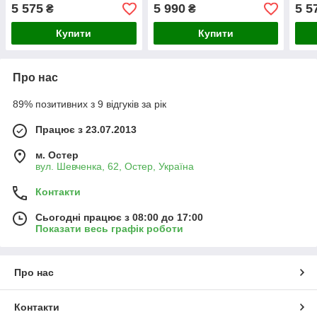
Ташута (78-10120-01)
Ташута (78-10140-02)
Ташу
5 575
5 990
5 5
₴
₴
Купити
Купити
Про нас
89% позитивних з 9 відгуків за рік
Працює з 23.07.2013
м. Остер
вул. Шевченка, 62, Остер, Україна
Контакти
Сьогодні працює з 08:00 до 17:00
Показати весь графік роботи
Про нас
Контакти