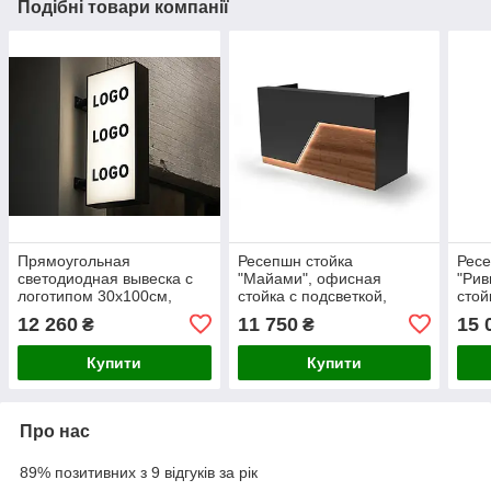
Подібні товари компанії
Прямоугольная
Ресепшн стойка
Ресе
светодиодная вывеска с
"Майами", офисная
"Рив
логотипом 30х100см,
стойка с подсветкой,
стой
двухсторонняя Ташута
150х110х75 cм Ташута
120х
12 260
11 750
15 
₴
₴
(11-24120-03)
(51-51070-02) Алюміній,
(51-
120см, Артвуд Світлий
Купити
Купити
Про нас
89% позитивних з 9 відгуків за рік