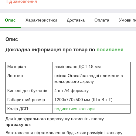
Під замовлення
Опис
Характеристики
Доставка
Оплата
Умови п
Опис
Докладна інформація про товар по
посилання
Матеріал:
ламіноване ДСП 18 мм
Логотип
плівка Oracal/накладні елементи з
кольорового акрилу
Кишені для буклетів:
4 шт А4 формату
Габаритний розмір:
1200х770х500 мм (Ш х В х Г)
Колір ДСП:
подивитися кольори
Для індивідуального прорахунку натисніть кнопку
прорахунок
.
Виготовлення під замовлення будь-яких розмірів і кольору