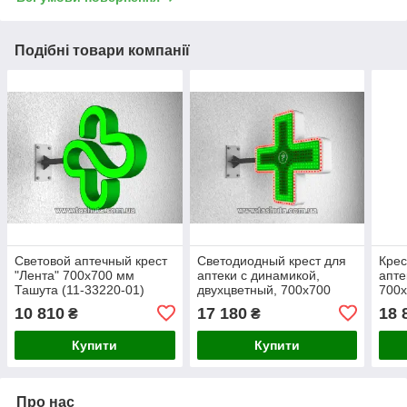
Подібні товари компанії
Световой аптечный крест
Светодиодный крест для
Крес
"Лента" 700х700 мм
аптеки с динамикой,
апте
Ташута (11-33220-01)
двухцветный, 700х700
700х
Ташута (11-31060-01)
Двух
10 810
17 180
18 
₴
₴
Купити
Купити
Про нас