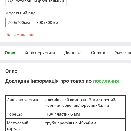
Односторонній фронтальний
Модельний ряд
700х700мм
800х800мм
Під замовлення
Опис
Характеристики
Доставка
Оплата
Умови п
Опис
Докладна інформація про товар по
посилання
Лицьова частина:
алюмінієвий композит 3 мм зелений/
чорний/червоний/червоний/білий
Торець:
ПВХ пластик 6 мм
Металевий
труба профільна 40х40мм
каркас: