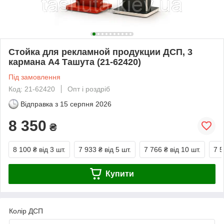
Стойка для рекламной продукции ДСП, 3
кармана А4 Ташута (21-62420)
Під замовлення
Код: 21-62420
Опт і роздріб
Відправка з
15 серпня 2026
8 350
₴
8 100 ₴
від 3 шт.
7 933 ₴
від 5 шт.
7 766 ₴
від 10 шт.
7 5
Купити
Колір ДСП