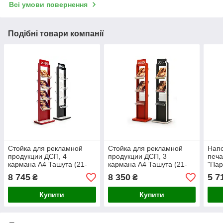
Всі умови повернення
Подібні товари компанії
Стойка для рекламной
Стойка для рекламной
Напо
продукции ДСП, 4
продукции ДСП, 3
печа
кармана А4 Ташута (21-
кармана А4 Ташута (21-
"Пар
62421)
62420)
Ташу
8 745
8 350
5 7
₴
₴
Купити
Купити