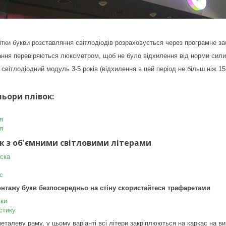
ітки букви розставляння світлодіодів розраховується через програмне за
рання перевіряються люксметром, щоб не було відхилення від норми сили 
 світлодіодний модуль 3-5 років (відхилення в цей період не більш ніж 15
ьори плівок:
я
я
ок з об'ємними світловими літерами
іска
с
нтажу букв безпосередньо на стіну скористайтеся трафаретами
вки
стику
еталеву раму, у цьому варіанті всі літери закріплюються на каркас на в