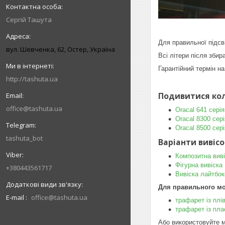
Сергій Ташута
Для правильної підсв
вул. Шевченка, 62, Остер, Україна
Всі літери після зби
Гарантійний термін на
http://tashuta.ua
Подивитися кол
office@tashuta.ua
Oracal 641 серія
Oracal 8300 сері
Oracal 8500 сері
tashuta_bot
Варіанти вивіс
Композитна вив
Фігурна вивіска
+380443561717
Вивіска лайтбок
Для правильного мо
E-mail
office@tashuta.ua
трафарет із плі
трафарет із пла
Або використовуйте м