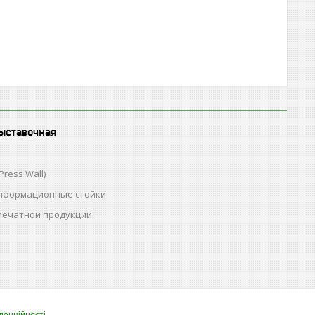
ыставочная
Press Wall)
нформационные стойки
 печатной продукции