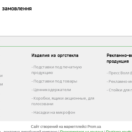
я замовлення
Изделия из оргстекла
Рекламно-в
продукция
Подставки под печатную
продукцию
Пресс Волл (
ии
Подставки под товары
Рекламно-и
ии
Ценникодержатели
Стойки для
Коробки, ящики акционные, для
голосовани
Насадки на микрофон
Сайт створений на маркетплейсі
Prom.ua