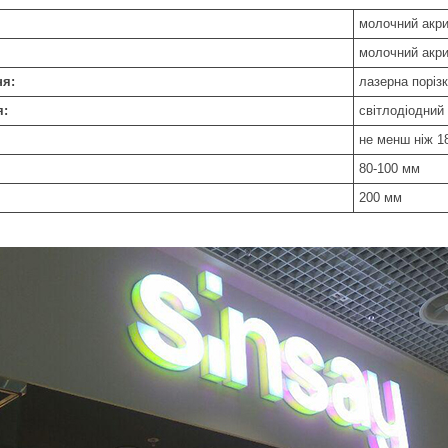
молочний акрил
молочний акр
ня:
лазерна поріз
я:
світлодіодний 
не менш ніж 1
80-100 мм
200 мм