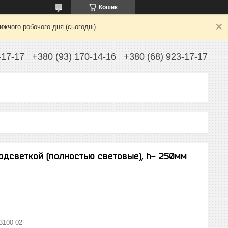
Кошик
жчого робочого дня (сьогодні).
-17-17
+380 (93) 170-14-16
+380 (68) 923-17-17
одсветкой (полностью световые), h- 250мм
3100-02