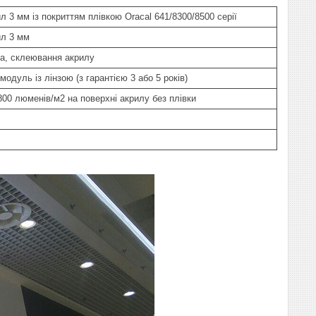
 3 мм із покриттям плівкою Oracal 641/8300/8500 серії
ил 3 мм
ка, склеювання акрилу
модуль із лінзою (з гарантією 3 або 5 років)
800 люменів/м2 на поверхні акрилу без плівки