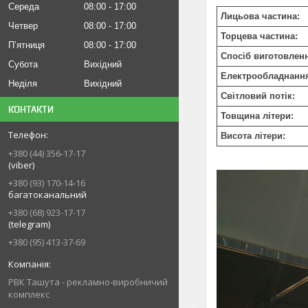
Середа
08:00
17:00
Лицьова частина:
Четвер
08:00
17:00
Торцева частина:
Пʼятниця
08:00
17:00
Спосіб виготовлен
Субота
Вихідний
Електрообладнанн
Неділя
Вихідний
Світловий потік:
КОНТАКТИ
Товщина літери:
Висота літери:
+380 (44) 356-17-17
(viber)
+380 (93) 170-14-16
багатоканальний
+380 (68) 923-17-17
(telegram)
+380 (95) 413-37-69
РВК Ташута - рекламно-виробничий
комплекс