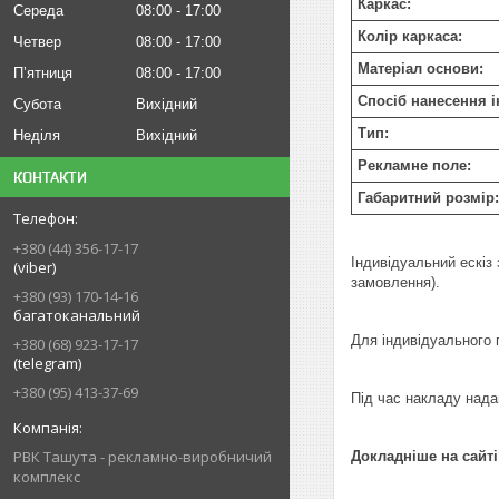
Каркас:
Середа
08:00
17:00
Колір каркаса:
Четвер
08:00
17:00
Матеріал основи:
Пʼятниця
08:00
17:00
Спосіб нанесення і
Субота
Вихідний
Тип:
Неділя
Вихідний
Рекламне поле:
КОНТАКТИ
Габаритний розмір:
+380 (44) 356-17-17
Індивідуальний ескіз 
(viber)
замовлення).
+380 (93) 170-14-16
багатоканальний
Для індивідуального 
+380 (68) 923-17-17
(telegram)
+380 (95) 413-37-69
Під час накладу нада
РВК Ташута - рекламно-виробничий
Докладніше на сайті
комплекс