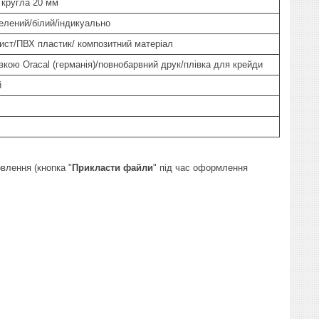
 кругла 20 мм
зелений/білий/індикуально
ист/ПВХ пластик/ композитний матеріал
івкою Oracal (германія)/повнобарвний друк/плівка для крейди
й
влення (кнопка "
Прикласти файли
" під час оформлення