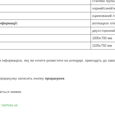
сталева труба
чорний/синій/
оцинкований л
нформації:
аплікацією пл
двухсторонни
1000х700 мм
1100х750 мм
з інформацією, яку ви хочете розмістити на штендері, прикладіть до замо
прорахунку натисніть кнопку
прорахунок
.
ються знижки.
:
tashuta.ua