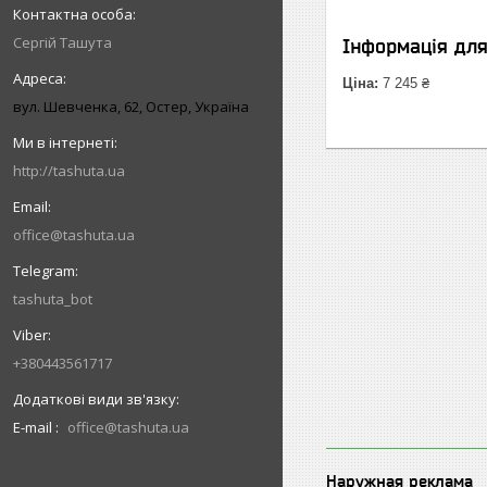
Сергій Ташута
Інформація дл
Ціна:
7 245 ₴
вул. Шевченка, 62, Остер, Україна
http://tashuta.ua
office@tashuta.ua
tashuta_bot
+380443561717
E-mail
office@tashuta.ua
Наружная реклама