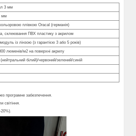
ил 3 мм
4 мм
кольоровою плівкою Oracal (германія)
ка, склеювання ПВХ пластику з акрилом
модуль із лінзою (з гарантією 3 або 5 років)
800 люменів/м2 на поверхні акрилу
 (нейтральний білий)/червоний/зелений/синій
рез програмне забезпечення.
и світіння.
-20%).