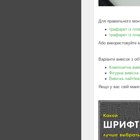
Для правильного мон
трафарет із плі
трафарет із пла
Або використовуйте м
Варіанти вивісок з о
Композитна вив
Фігурна вивіска
Вивіска лайтбок
Якщо у вас свій маке