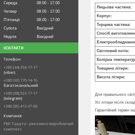
Середа
08:00
17:00
Лицьова частина:
Четвер
08:00
17:00
Корпус:
Пʼятниця
08:00
17:00
Торцева частина:
Субота
Вихідний
Спосіб виготовлен
Неділя
Вихідний
Електрообладнанн
КОНТАКТИ
Світловий потік:
Колірна температур
+380 (44) 356-17-17
Товщина літери:
(viber)
Висота літери:
+380 (93) 170-14-16
багатоканальний
+380 (68) 923-17-17
Для правильного світ
(telegram)
Усі літери після скл
+380 (95) 413-37-69
Гарантійний термін на
РВК Ташута - рекламно-виробничий
комплекс