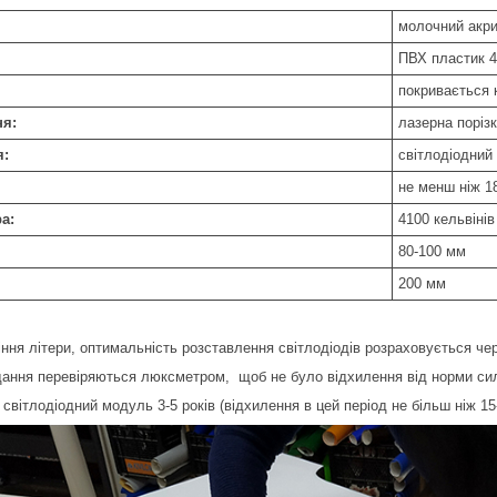
молочний акр
ПВХ пластик 
покривається 
ня:
лазерна поріз
я:
світлодіодний 
не менш ніж 1
а:
4100 кельвінів
80-100 мм
200 мм
іння літери, оптимальність розставлення світлодіодів розраховується че
адання перевіряються люксметром, щоб не було відхилення від норми сил
 світлодіодний модуль 3-5 років (відхилення в цей період не більш ніж 15