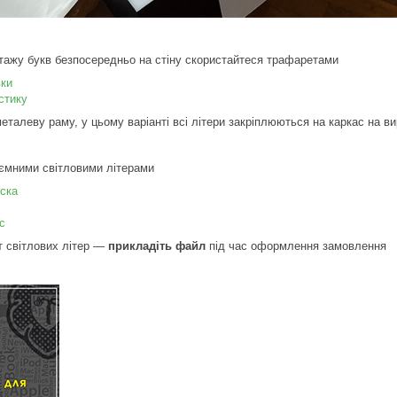
тажу букв безпосередньо на стіну скористайтеся трафаретами
вки
стику
еталеву раму, у цьому варіанті всі літери закріплюються на каркас на в
б'ємними світловими літерами
іска
с
т світлових літер —
прикладіть файл
під час оформлення замовлення