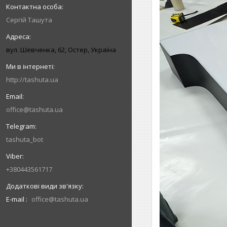
Сергій Ташута
вул. Шевченка, 62, Остер, Україна
http://tashuta.ua
office@tashuta.ua
tashuta_bot
+380443561717
E-mail
office@tashuta.ua