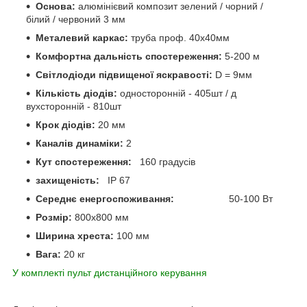
Основа:
алюмінієвий композит зелений / чорний /
білий / червоний 3 мм
Металевий каркас:
труба проф. 40х40мм
Комфортна дальність спостереження:
5-200 м
Світлодіоди підвищеної яскравості:
D = 9мм
Кількість діодів:
односторонній - 405шт / д
вухсторонній - 810шт
Крок діодів:
20 мм
Каналів динаміки:
2
Кут спостереження:
160 градусів
захищеність:
IP 67
Середнє енергоспоживання:
50-100 Вт
Розмір:
800х800 мм
Ширина хреста:
100 мм
Вага:
20 кг
У комплекті пульт дистанційного керування