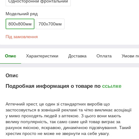
Односторонній фронтальний
Модельний ряд
800х800мм
700х700мм
Під замовлення
Опис
Характеристики
Доставка
Оплата
Умови п
Опис
Подробная информация о товаре по
ссылке
Аптечний хрест, це один зі стандартних виробів що
застосовується в зовнішній рекламі та чітко викликає асоціації
у мимо проходять людей з аптекою. З цього вони мають
велику популярність, так само саме цей товар виграє за
рахунок якісною, яскравою, динамічною підсвічування. Такий
хрестик просто не може не звернути на себе увагу.