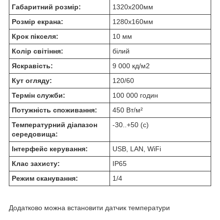
Габаритний розмір:
1320х200мм
Розмір екрана:
1280х160мм
Крок пікселя:
10 мм
Колір світіння:
білий
Яскравість:
9 000 кд/м2
Кут огляду:
120/60
Термін служби:
100 000 годин
Потужність споживання:
450 Вт/м²
Температурний діапазон
-30..+50 (с)
середовища:
Інтерфейс керування:
USB, LAN, WiFi
Клас захисту:
IP65
Режим сканування:
1/4
Додатково можна встановити датчик температури