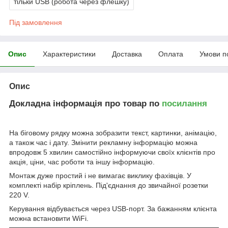
тільки USB (робота через флешку)
Під замовлення
Опис
Характеристики
Доставка
Оплата
Умови п
Опис
Докладна інформація про товар по
посилання
На біговому рядку можна зобразити текст, картинки, анімацію,
а також час і дату. Змінити рекламну інформацію можна
впродовж 5 хвилин самостійно інформуючи своїх клієнтів про
акція, ціни, час роботи та іншу інформацію.
Монтаж дуже простий і не вимагає виклику фахівців. У
комплекті набір кріплень. Під'єднання до звичайної розетки
220 V.
Керування відбувається через USB-порт. За бажанням клієнта
можна встановити WiFi.