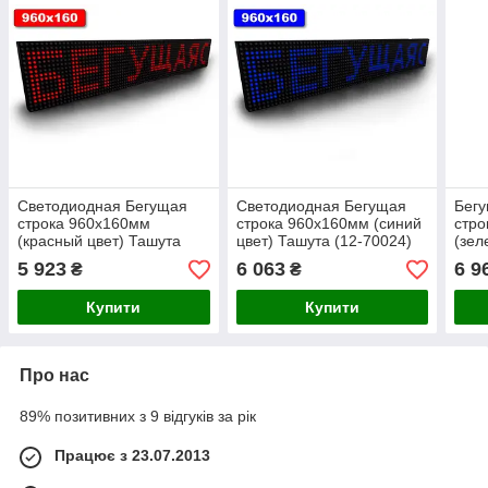
Светодиодная Бегущая
Светодиодная Бегущая
Бегу
строка 960х160мм
строка 960х160мм (синий
стро
(красный цвет) Ташута
цвет) Ташута (12-70024)
(зел
(12-70023)
(12-
5 923
6 063
6 9
₴
₴
Купити
Купити
Про нас
89% позитивних з 9 відгуків за рік
Працює з 23.07.2013