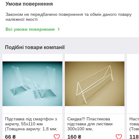
Умови повернення
Законом не передбачено повернення та обмін даного товару
належної якості
Всі умови повернення
Подібні товари компанії
Підставка під смартфон з
Скидка!!! Пластикова
Наст
акрилу, 55х110 мм
підставка для листівки
това
(Товщина акрилу: 1,8 мм;
300х100 мм,
(Тов
)
одностороння (Товщина
)
66
160
118
₴
₴
акрилу: 1,8 мм; )