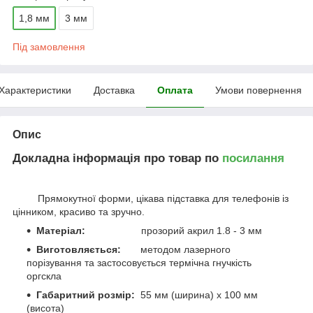
1,8 мм
3 мм
Під замовлення
Характеристики
Доставка
Оплата
Умови повернення
Опис
Докладна інформація про товар по
посилання
Прямокутної форми, цікава підставка для телефонів із
цінником, красиво та зручно.
Матеріал:
прозорий акрил 1.8 - 3 мм
Виготовляється:
методом лазерного
порізування та застосовується термічна гнучкість
оргскла
Габаритний розмір:
55 мм (ширина) х 100 мм
(висота)