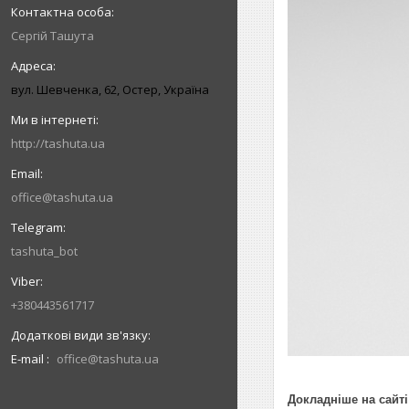
Сергій Ташута
вул. Шевченка, 62, Остер, Україна
http://tashuta.ua
office@tashuta.ua
tashuta_bot
+380443561717
E-mail
office@tashuta.ua
Докладніше на сайті