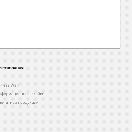
ыставочная
Press Wall)
нформационные стойки
 печатной продукции