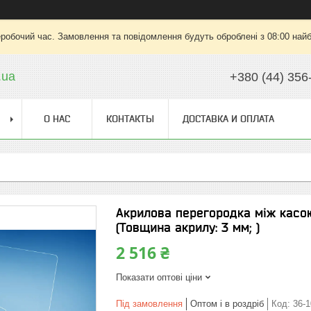
еробочий час. Замовлення та повідомлення будуть оброблені з 08:00 найб
.ua
+380 (44) 356
О НАС
КОНТАКТЫ
ДОСТАВКА И ОПЛАТА
Акрилова перегородка між касо
(Товщина акрилу: 3 мм; )
2 516 ₴
Показати оптові ціни
Під замовлення
Оптом і в роздріб
Код:
36-1