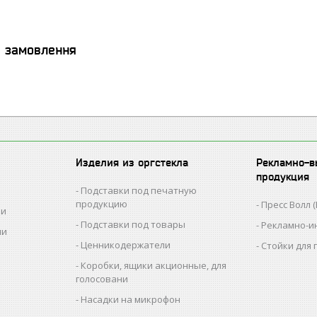
я замовлення
Изделия из оргстекла
Рекламно-в
продукция
Подставки под печатную
продукцию
Пресс Волл (
ии
Подставки под товары
Рекламно-и
ии
Ценникодержатели
Стойки для
Коробки, ящики акционные, для
голосовани
Насадки на микрофон