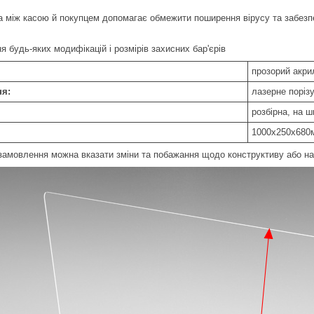
 між касою й покупцем допомагає обмежити поширення вірусу та забезпеч
 будь-яких модифікацій і розмірів захисних бар'єрів
прозорий акри
ня:
лазерне поріз
розбірна, на 
1000х250х680м
амовлення можна вказати зміни та побажання щодо конструктиву або нат