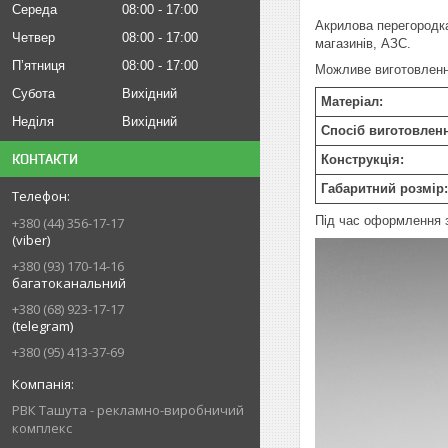
Середа
08:00
17:00
Акрилова перегородка
Четвер
08:00
17:00
магазинів, АЗС
.
Пʼятниця
08:00
17:00
Можливе виготовлення
Субота
Вихідний
Матеріал:
Неділя
Вихідний
Спосіб виготовлен
КОНТАКТИ
Конструкція:
Габаритний розмір:
Під час оформлення з
+380 (44) 356-17-17
(viber)
+380 (93) 170-14-16
багатоканальний
+380 (68) 923-17-17
(telegram)
+380 (95) 413-37-69
РВК Ташута - рекламно-виробничий
комплекс