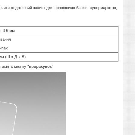
ити додатковий захист для працівників банків, супермаркетів,
л 3-6 мм
ування
шипах
м (Ш х Д х В)
исніть кнопку "
прорахунок
"