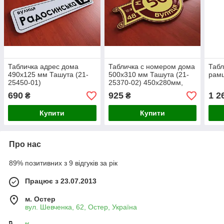
Табличка адрес дома
Табличка с номером дома
Табл
490х125 мм Ташута (21-
500х310 мм Ташута (21-
рамц
25450-01)
25370-02) 450х280мм,
Акрил Білий (00000)
690
925
1 2
₴
₴
Купити
Купити
Про нас
89% позитивних з 9 відгуків за рік
Працює з 23.07.2013
м. Остер
вул. Шевченка, 62, Остер, Україна