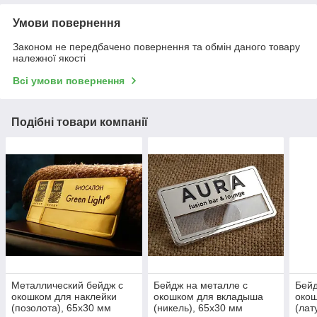
Умови повернення
Законом не передбачено повернення та обмін даного товару
належної якості
Всі умови повернення
Подібні товари компанії
Металлический бейдж с
Бейдж на металле с
Бейд
окошком для наклейки
окошком для вкладыша
око
(позолота), 65х30 мм
(никель), 65х30 мм
(лат