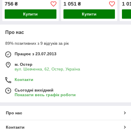
Ташута (21-31060-01)
Ташута (21-31080-01)
Ташу
756
1 051
1 0
₴
₴
Купити
Купити
Про нас
89% позитивних з 9 відгуків за рік
Працює з 23.07.2013
м. Остер
вул. Шевченка, 62, Остер, Україна
Контакти
Сьогодні вихідний
Показати весь графік роботи
Про нас
Контакти