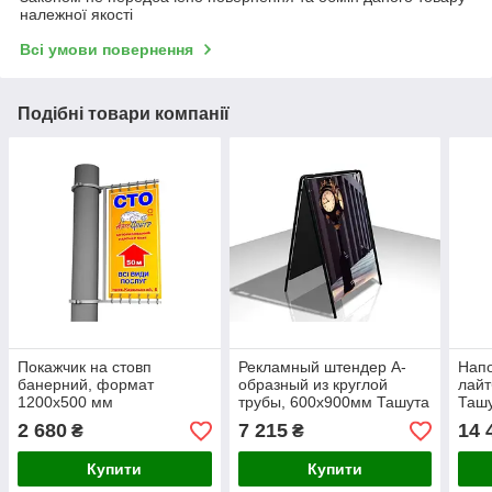
належної якості
Всі умови повернення
Подібні товари компанії
Покажчик на стовп
Рекламный штендер А-
Нап
банерний, формат
образный из круглой
лайт
1200х500 мм
трубы, 600х900мм Ташута
Ташу
(11-51050)
2 680
7 215
14 
₴
₴
Купити
Купити