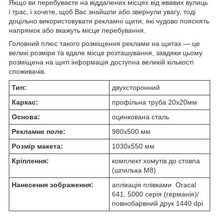
Якщо ви перебуваєте на віддалених місцях від жвавих вулиць
і трас, і хочете, щоб Вас знайшли або звернули увагу, тоді
доцільно використовувати рекламні щити, які чудово пояснять
напрямок або вкажуть місце перебування.
Головний плюс такого розміщення реклами на щитах — це
великі розміри та вдале місце розташування, завдяки цьому
розміщена на щиті інформація доступна великій кількості
споживачів.
Тип:
двухсторонний
Каркас:
профільна труба 20х20мм
Основа:
оцинкована сталь
Рекламне поле:
980х500 мм
Розмір макета:
1030х550 мм
Кріплення:
комплект хомутів до стовпа
(шпилька М8)
Нанесення зображення:
аплікація плівками Oracal
641, 5000 серія (германія)/
повнобарвний друк 1440 dpi