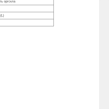
сть оргскла
(L)