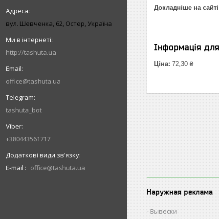
Докладніше на сайті
вул. Шевченка, 62, Остер, Україна
Інформація дл
http://tashuta.ua
Ціна:
72,30 ₴
office@tashuta.ua
tashuta_bot
+380443561717
E-mail
office@tashuta.ua
Наружная реклама
Вывески