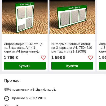
Информационный стенд
Информационный стенд
Инф
на 3 кармана А4 и 1
на 3 кармана А4, 750х410
на 3
карман А4 (под книгу),
мм Ташута (21-12090)
карм
500х740 мм Ташута (21-
750х
1 796
1 598
1 9
₴
₴
12080)
1206
Купити
Купити
Про нас
89% позитивних з 9 відгуків за рік
Працює з 23.07.2013