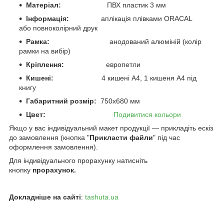
Матеріал:
ПВХ пластик 3 мм
Інформація:
аплікація плівками ORACAL
або повноколірний друк
Рамка:
анодований алюміній (колір
рамки на вибір)
Кріплення:
европетли
Кишені:
4 кишені А4, 1 кишеня А4 під
книгу
Габаритний розмір:
750х680 мм
Цвет:
Подивитися кольори
Якщо у вас індивідуальний макет продукції — прикладіть ескіз
до замовлення (кнопка "
Прикласти файли
" під час
оформлення замовлення).
Для індивідуального прорахунку натисніть
кнопку
прорахунок.
Докладніше на сайті
:
tashuta.ua