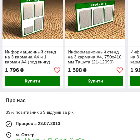
Информационный стенд
Информационный стенд
Инф
на 3 кармана А4 и 1
на 3 кармана А4, 750х410
на 3
карман А4 (под книгу),
мм Ташута (21-12090)
карм
500х740 мм Ташута (21-
750х
1 796
1 598
1 9
₴
₴
12080)
1206
Купити
Купити
Про нас
89% позитивних з 9 відгуків за рік
Працює з 23.07.2013
м. Остер
вул. Шевченка, 62, Остер, Україна