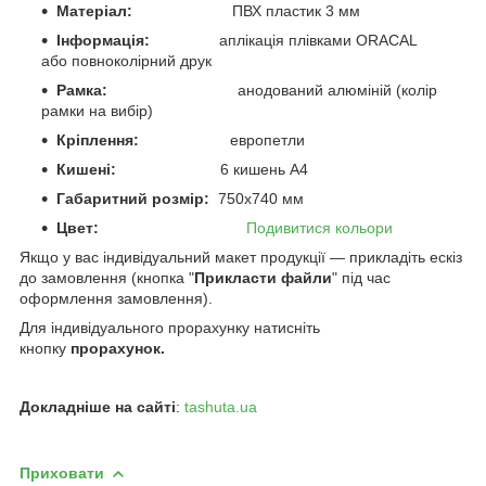
Матеріал:
ПВХ пластик 3 мм
Інформація:
аплікація плівками ORACAL
або повноколірний друк
Рамка:
анодований алюміній (колір
рамки на вибір)
Кріплення:
европетли
Кишені:
6 кишень А4
Габаритний розмір:
750х740 мм
Цвет:
Подивитися кольори
Якщо у вас індивідуальний макет продукції — прикладіть ескіз
до замовлення (кнопка "
Прикласти файли
" під час
оформлення замовлення).
Для індивідуального прорахунку натисніть
кнопку
прорахунок.
Докладніше на сайті
:
tashuta.ua
Приховати