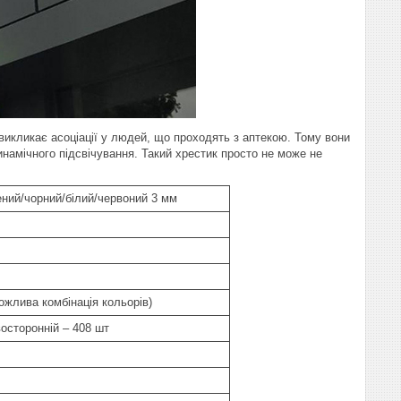
 викликає асоціації у людей, що проходять з аптекою. Тому вони
инамічного підсвічування. Такий хрестик просто не може не
ений/чорний/білий/червоний 3 мм
ожлива комбінація кольорів)
восторонній – 408 шт