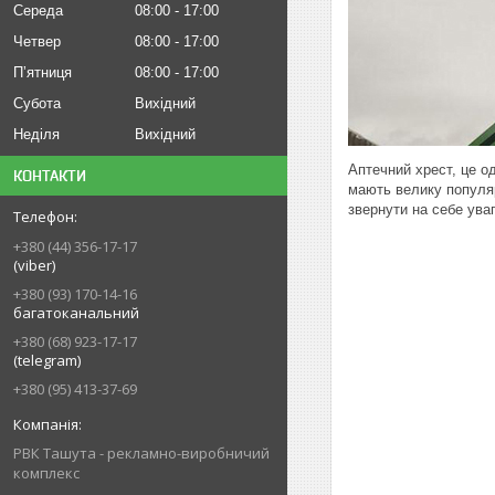
Середа
08:00
17:00
Четвер
08:00
17:00
Пʼятниця
08:00
17:00
Субота
Вихідний
Неділя
Вихідний
Аптечний хрест, це од
КОНТАКТИ
мають велику популяр
звернути на себе уваг
+380 (44) 356-17-17
(viber)
+380 (93) 170-14-16
багатоканальний
+380 (68) 923-17-17
(telegram)
+380 (95) 413-37-69
РВК Ташута - рекламно-виробничий
комплекс