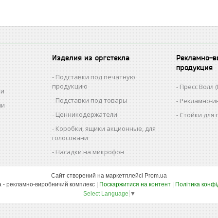
Изделия из оргстекла
Рекламно-в
продукция
Подставки под печатную
продукцию
Пресс Волл (
ии
Подставки под товары
Рекламно-и
ии
Ценникодержатели
Стойки для
Коробки, ящики акционные, для
голосовани
Насадки на микрофон
Сайт створений на маркетплейсі
Prom.ua
РВК Ташута - рекламно-виробничий комплекс |
Поскаржитися на контент
|
Політика конфі
Select Language
▼