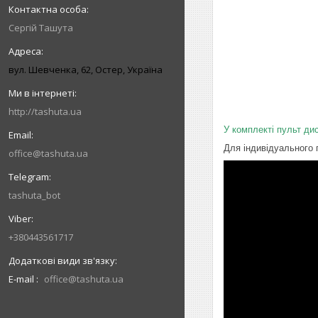
Сергій Ташута
вул. Шевченка, 62, Остер, Україна
http://tashuta.ua
У комплекті пульт ди
Для індивідуального 
office@tashuta.ua
tashuta_bot
+380443561717
E-mail
office@tashuta.ua