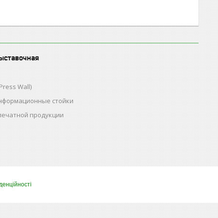
ыставочная
Press Wall)
нформационные стойки
 печатной продукции
денційності