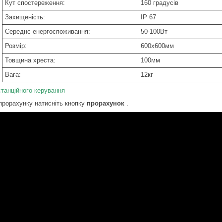
Кут спостереження:
160 градусів
Захищеність:
IP 67
Середнє енергоспоживання:
50-100Вт
Розмір:
600х600мм
Товщина хреста:
100мм
Вага:
12кг
станційного керування
прорахунку натисніть кнопку
прорахунок
.