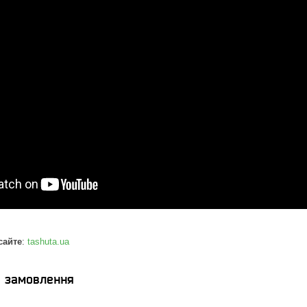
сайте
:
tashuta.ua
я замовлення