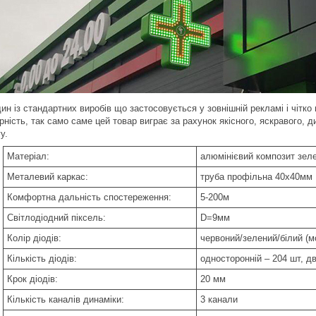
ин із стандартних виробів що застосовується у зовнішній рекламі і чітко
ність, так само саме цей товар виграє за рахунок якісного, яскравого, д
у.
Матеріал:
алюмінієвий композит зел
Металевий каркас:
труба профільна 40х40мм
Комфортна дальність спостереження:
5-200м
Світлодіодний піксель:
D=9мм
Колір діодів:
червоний/зелений/білий (м
Кількість діодів:
односторонній – 204 шт, д
Крок діодів:
20 мм
Кількість каналів динаміки:
3 канали