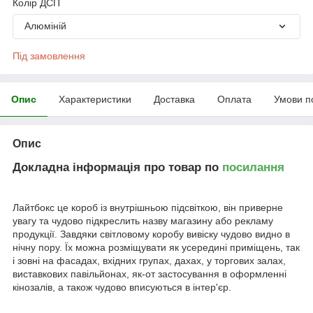
Колір ДСП
Алюміній
Під замовлення
Опис
Характеристики
Доставка
Оплата
Умови п
Опис
Докладна інформація про товар по
посилання
Лайтбокс це короб із внутрішньою підсвіткою, він приверне
увагу та чудово підкреслить назву магазину або рекламу
продукції. Завдяки світловому коробу вивіску чудово видно в
нічну пору. Їх можна розміщувати як усередині приміщень, так
і зовні на фасадах, вхідних групах, дахах, у торгових залах,
виставкових павільйонах, як-от застосування в оформленні
кінозалів, а також чудово вписуються в інтер'єр.