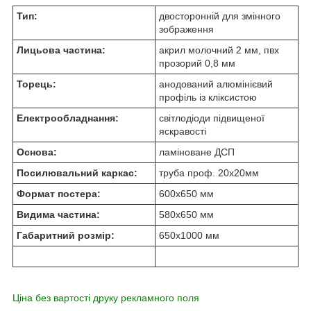
Тип:
двосторонній для змінного
зображення
Лицьова частина:
акрил молочний 2 мм, пвх
прозорий 0,8 мм
Торець:
анодований алюмінієвий
профіль із кліксистою
Електрообладнання:
світлодіоди підвищеної
яскравості
Основа:
ламіноване ДСП
Посилювальний каркас:
труба проф. 20х20мм
Формат постера:
600х650 мм
Видима частина:
580х650 мм
Габаритний розмір:
650х1000 мм
Ціна без вартості друку рекламного поля