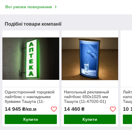
Всі умови повернення
Подібні товари компанії
Односторонний торцевой
Напольный рекламный
Лайт
лайтбокс с накладными
лайтбокс 650х1025 мм
нап
буквами Ташута (11-
Ташута (11-47020-01)
Ташу
48030-01)
14 945
14 460
10 
₴/кв.м
₴
Купити
Купити