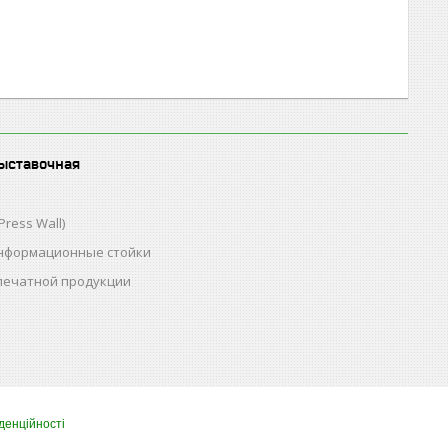
ыставочная
Press Wall)
нформационные стойки
 печатной продукции
денційності