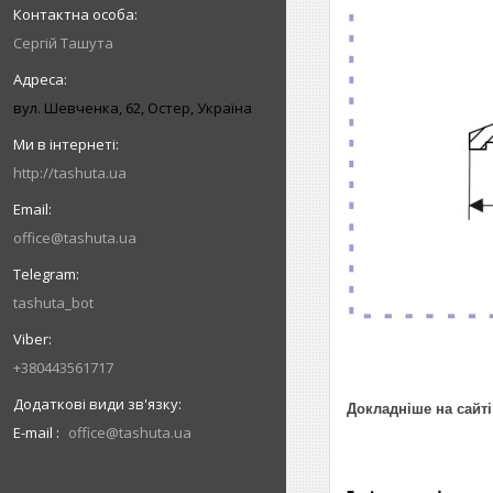
Сергій Ташута
вул. Шевченка, 62, Остер, Україна
http://tashuta.ua
office@tashuta.ua
tashuta_bot
+380443561717
Докладніше на сайті
E-mail
office@tashuta.ua