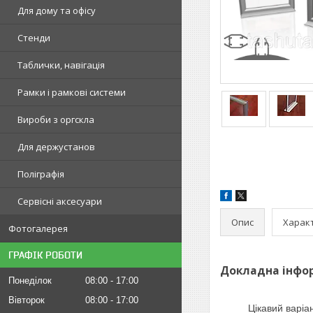
Для дому та офісу
Стенди
Таблички, навігація
Рамки і рамкові системи
Вироби з оргскла
Для держустанов
Поліграфія
Сервісні аксесуари
Опис
Харак
Фотогалерея
ГРАФІК РОБОТИ
Докладна інфор
Понеділок
08:00
17:00
Вівторок
08:00
17:00
Цікавий варіант 