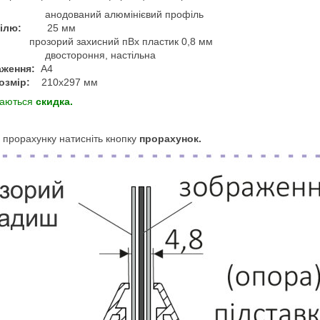
одований алюмінієвий профіль
офілю:
25 мм
:
прозорий захисний пВх пластик 0,8 мм
ороння, настільна
ження:
А4
озмір:
210х297 мм
даються
скидка.
о прорахунку натисніть кнопку
прорахунок.