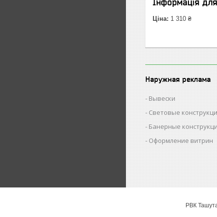
Інформація дл
Ціна:
1 310 ₴
Наружная реклама
Вывески
Световые конструкц
Банерные конструкц
Оформление витрин