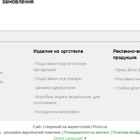
я замовлення
Изделия из оргстекла
Рекламно-в
продукция
Подставки под печатную
продукцию
Пресс Волл (
ии
Подставки под товары
Рекламно-и
ии
Ценникодержатели
Стойки для
Коробки, ящики акционные, для
голосовани
Насадки на микрофон
Сайт створений на маркетплейсі
Prom.ua
РВК Ташута - рекламно-виробничий комплекс |
Поскаржитися на контент
|
Політика конфі
Select Language
▼