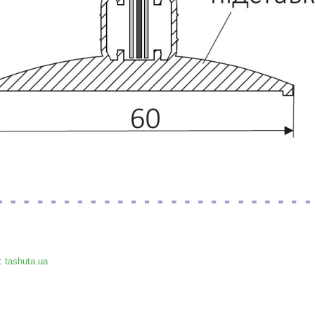
:
tashuta.ua