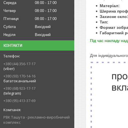
Середа
08:00
17:00
Матеріал:
ан
Четвер
08:00
17:00
Ширина пр
Захисне скло
Пʼятниця
08:00
17:00
Тип:
двост
Субота
Вихідний
Формат зобра
Габаритний р
Неділя
Вихідний
Під час накладу на
КОНТАКТИ
Д
ля індивідуальног
+380 (44) 356-17-17
(viber)
+380 (93) 170-14-16
багатоканальний
+380 (68) 923-17-17
(telegram)
+380 (95) 413-37-69
РВК Ташута - рекламно-виробничий
комплекс