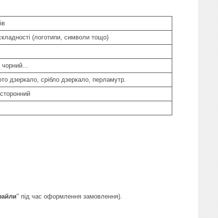
ів
складності (логотипи, символи тощо)
 чорний...
ото дзеркало, срібло дзеркало, перламутр.
хсторонний
файли
" під час оформлення замовлення).