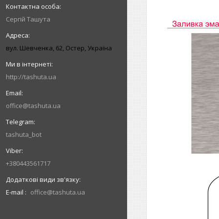
Сергій Ташута
вул. Шевченка, 62, Остер, Україна
http://tashuta.ua
office@tashuta.ua
tashuta_bot
+380443561717
E-mail
office@tashuta.ua