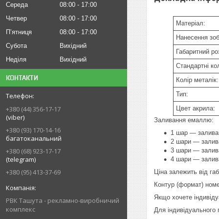
Середа
08:00
17:00
Четвер
08:00
17:00
Матеріал:
Пʼятниця
08:00
17:00
Нанесення зо
Субота
Вихідний
Габаритний ро
Неділя
Вихідний
Стандартні ко
КОНТАКТИ
Колір металік:
Тип:
Цвет акрила:
+380 (44) 356-17-17
(viber)
Заливання емаллю:
+380 (93) 170-14-16
1 шар — заливан
багатоканальний
2 шари — залива
3 шари — залива
+380 (68) 923-17-17
(telegram)
4 шари — залива
+380 (95) 413-37-69
Ціна залежить від га
Контур (формат) номе
Якщо хочете індивіду
РВК Ташута - рекламно-виробничий
комплекс
Для індивідуального 