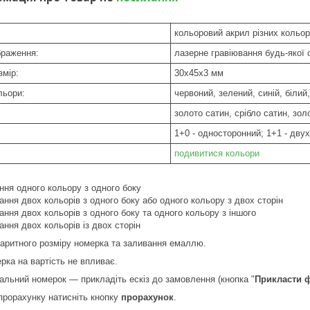
кольоровий акрил різних кольор
браження:
лазерне гравіювання будь-якої 
змір:
30х45х3 мм
льори:
червоний, зелений, синій, білий,
золото сатин, срібло сатин, зол
1+0 - односторонний; 1+1 - дву
подивитися кольори
ня одного кольору з одного боку
ння двох кольорів з одного боку або одного кольору з двох сторін
ння двох кольорів з одного боку та одного кольору з іншого
ння двох кольорів із двох сторін
баритного розміру номерка та заливання емаллю.
рка на вартість не впливає.
альний номерок — прикладіть ескіз до замовлення (кнопка "
Прикласти 
прорахунку натисніть кнопку
прорахунок
.