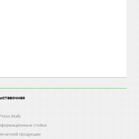
ыставочная
Press Wall)
нформационные стойки
 печатной продукции