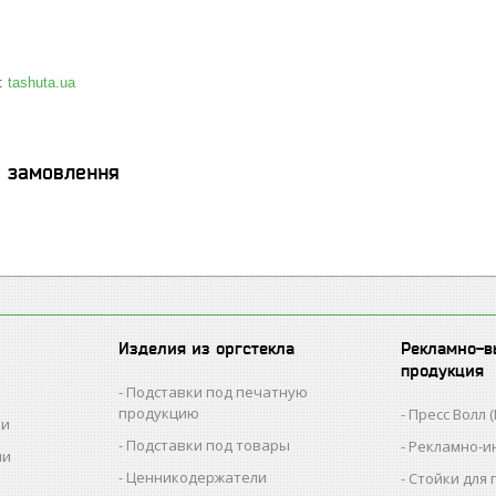
:
tashuta.ua
я замовлення
Изделия из оргстекла
Рекламно-в
продукция
Подставки под печатную
продукцию
Пресс Волл (
ии
Подставки под товары
Рекламно-и
ии
Ценникодержатели
Стойки для