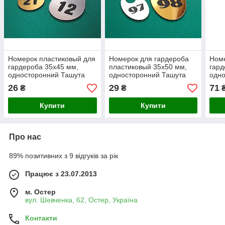
Номерок пластиковый для
Номерок для гардероба
Номе
гардероба 35х45 мм,
пластиковый 35х50 мм,
гард
односторонний Ташута
односторонний Ташута
одно
(21-72010-01)
(21-72050-01)
(21-
26
29
71
₴
₴
Купити
Купити
Про нас
89% позитивних з 9 відгуків за рік
Працює з 23.07.2013
м. Остер
вул. Шевченка, 62, Остер, Україна
Контакти