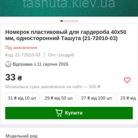
Номерок пластиковый для гардероба 40х50
мм, односторонний Ташута (21-72010-03)
Під замовлення
Код: 21-72010-03
Опт і роздріб
Відправка з
11 серпня 2026
33
₴
Мінімальна сума замовлення на сайті — 500 ₴
31 ₴
від 10 шт.
29 ₴
від 50 шт.
27 ₴
від 100 шт.
23 ₴
від
Купити
Модельний ряд