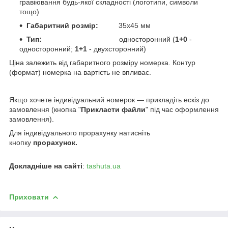
гравіювання будь-якої складності (логотипи, символи
тощо)
Габаритний розмір:
35х45
мм
Тип:
односторонний
(
1+0
-
односторонний;
1+1
- двухсторонний)
Ціна залежить від габаритного розміру номерка. Контур
(формат) номерка на вартість не впливає.
Якщо хочете індивідуальний номерок — прикладіть ескіз до
замовлення (кнопка "
Прикласти файли
" під час оформлення
замовлення).
Д
ля індивідуального прорахунку натисніть
кнопку
прорахунок.
Докладніше на сайті
:
tashuta.ua
Приховати