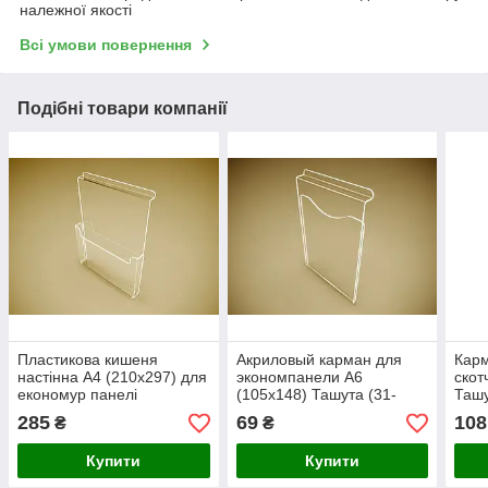
належної якості
Всі умови повернення
Подібні товари компанії
Пластикова кишеня
Акриловый карман для
Карм
настінна А4 (210х297) для
экономпанели А6
скот
економур панелі
(105х148) Ташута (31-
Ташу
(Товщина акрилу: 1,8 мм;
12023-04)
285
69
108
₴
₴
)
Купити
Купити