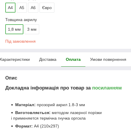
А4
А5
А6
Євро
Товщина акрилу
1,8 мм
3 мм
Під замовлення
Характеристики
Доставка
Оплата
Умови повернення
Опис
Докладна інформація про товар за
посиланням
Матеріал:
прозорий акрил 1.8-3 мм
Виготовляється:
методом лазерної порізки
і
п
рименяется термічна гнучка оргскла
Формат:
А4 (210х297)