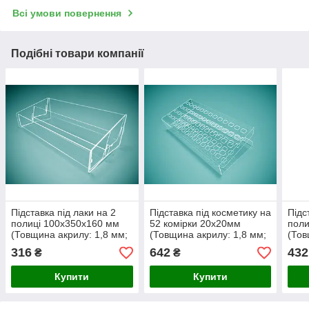
Всі умови повернення
Подібні товари компанії
Підставка під лаки на 2
Підставка під косметику на
Підс
полиці 100х350х160 мм
52 комірки 20х20мм
поли
(Товщина акрилу: 1,8 мм;
(Товщина акрилу: 1,8 мм;
(Тов
)
)
)
316
642
432
₴
₴
Купити
Купити