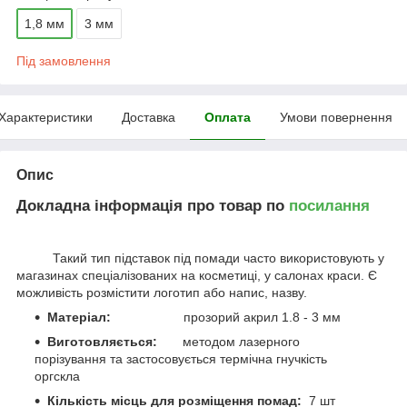
1,8 мм
3 мм
Під замовлення
Характеристики
Доставка
Оплата
Умови повернення
Опис
Докладна інформація про товар по
посилання
Такий тип підставок під помади часто використовують у
магазинах спеціалізованих на косметиці, у салонах краси. Є
можливість розмістити логотип або напис, назву.
Матеріал:
прозорий акрил 1.8 - 3 мм
Виготовляється:
методом лазерного
порізування та застосовується термічна гнучкість
оргскла
Кількість місць для розміщення помад:
7 шт