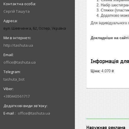
Набір шестигран
Стяжки (пластик
Сергій Ташута
Додатково може
Для індивідуального 
вул. Шевченка, 62, Остер, Україна
Докладніше на сайті
http://tashuta.ua
Інформація дл
office@tashuta.ua
Ціна:
4 070 ₴
tashuta_bot
+380443561717
E-mail
office@tashuta.ua
Наружная реклама