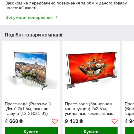
Законом не передбачено повернення та обмін даного товару
належної якості
Всі умови повернення
Подібні товари компанії
Пресс-волл (Press wall)
Пресс-волл (баннерная
Прес
"Дуга" 2х1,5м, люверс
конструкция) 2х2,5 м,
(Bra
Ташута (12-31021-01)
усиленные композитные
карм
ноги, карманы Ташута
3107
4 660
9 410
4 9
₴
₴
(12-31140-01)
Конс
печа
Купити
Купити
сумк