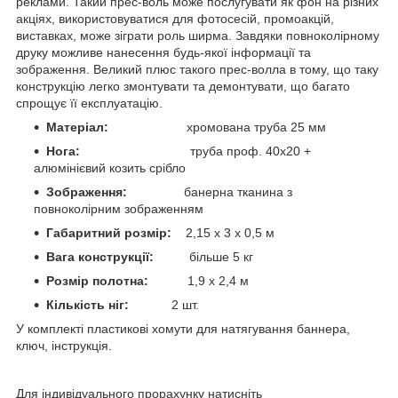
реклами. Такий прес-воль може послугувати як фон на різних
акціях, використовуватися для фотосесій, промоакцій,
виставках, може зіграти роль ширма. Завдяки повноколірному
друку можливе нанесення будь-якої інформації та
зображення. Великий плюс такого прес-волла в тому, що таку
конструкцію легко змонтувати та демонтувати, що багато
спрощує її експлуатацію.
Матеріал:
хромована труба 25 мм
Нога:
труба проф. 40х20 +
алюмінієвий козить срібло
Зображення:
банерна тканина з
повноколірним зображенням
Габаритний розмір:
2,15 х 3 х 0,5 м
Вага конструкції:
більше
5 кг
Розмір полотна:
1,9 х 2,4 м
Кількість ніг:
2 шт.
У комплекті пластикові хомути для натягування баннера,
ключ, інструкція
.
Для індивідуального прорахунку натисніть