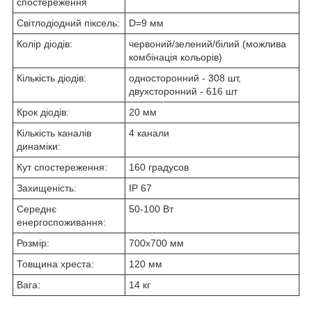
спостереження
Світлодіодний піксель:
D=9 мм
Колір діодів:
червоний/зелений/білий (можлива
комбінація кольорів)
Кількість діодів:
односторонний - 308 шт,
двухсторонний - 616 шт
Крок діодів:
20 мм
Кількість каналів
4 канали
динаміки:
Кут спостереження:
160 градусов
Захищеність:
IP 67
Середнє
50-100 Вт
енергоспоживання:
Розмір:
700х700 мм
Товщина хреста:
120 мм
Вага:
14 кг