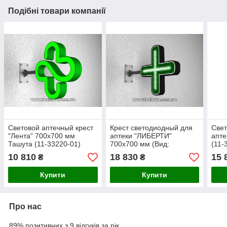
Подібні товари компанії
Световой аптечный крест
Крест светодиодный для
Свет
"Лента" 700х700 мм
аптеки "ЛИБЕРТИ"
апте
Ташута (11-33220-01)
700х700 мм (Вид:
(11-
Двухсторонний; )
10 810
18 830
15 
₴
₴
Купити
Купити
Про нас
89% позитивних з 9 відгуків за рік