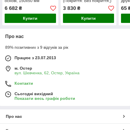
основі, 150х50 мм
(Покриття: Без покриття;)
друк
(Покриття: Без покриття; )
(Лам
6 682
3 830
65
₴
₴
Спос
на пл
Купити
Купити
Про нас
89% позитивних з 9 відгуків за рік
Працює з 23.07.2013
м. Остер
вул. Шевченка, 62, Остер, Україна
Контакти
Сьогодні вихідний
Показати весь графік роботи
Про нас