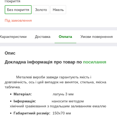
Покриття
Без покриття
Золото
Нікель
Під замовлення
Характеристики
Доставка
Оплата
Умови повернення
Опис
Докладна інформація про товар по
посилання
Металеві вироби завжди гарантують якість і
довговічність, ось і цей випадок не виняток, стильна, якісна
табличка.
Матеріал:
латунь 3 мм
Інформація:
наносити методом
хімічний
гравіювання з подальшим заливанням емаллю
Габаритний розмір:
150х70 мм