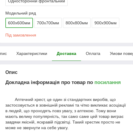
Односторонній фронтальний
Модельний ряд
600х600мм
700х700мм
800х800мм
900х900мм
Під замовлення
пис
Характеристики
Доставка
Оплата
Умови пове
Опис
Докладна інформація про товар по
посилання
Аптечний хрест, це один зі стандартних виробів, що
застосовується в зовнішній рекламі та чітко викликає асоціації
в людей, що проходять повз увагу, з аптекою. Тому вони
мають велику популярність, так само саме цей товар виграє
завдяки якісній, яскравій підсвітці. Такий хрестик просто не
може не звернути на себе увагу.