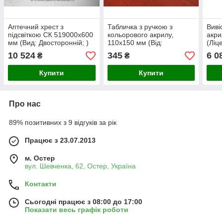
Аптечний хрест з
Табличка з ручкою з
Виві
підсвіткою СК 519000х600
кольорового акрилу,
акри
мм (Вид: Двосторонній; )
110х150 мм (Від:
(Ліц
Двостороння; Основа:
мета
10 524
345
6 0
₴
₴
Акрил Білий (00000);)
Купити
Купити
Про нас
89% позитивних з 9 відгуків за рік
Працює з 23.07.2013
м. Остер
вул. Шевченка, 62, Остер, Україна
Контакти
Сьогодні працює з 08:00 до 17:00
Показати весь графік роботи