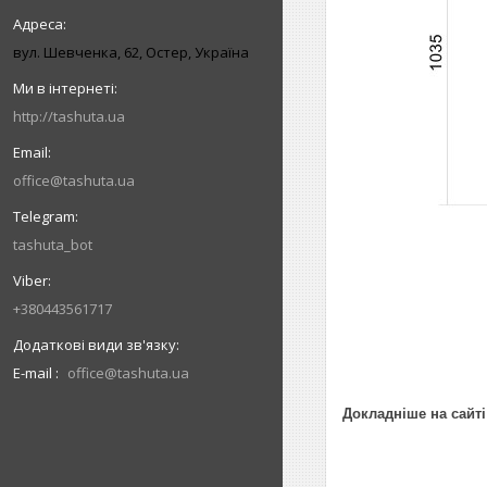
вул. Шевченка, 62, Остер, Україна
http://tashuta.ua
office@tashuta.ua
tashuta_bot
+380443561717
E-mail
office@tashuta.ua
Докладніше на сайті