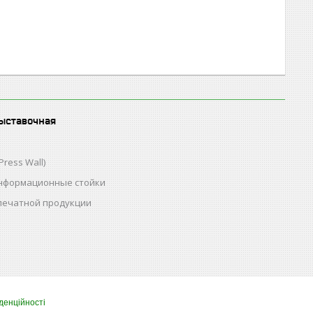
ыставочная
Press Wall)
нформационные стойки
 печатной продукции
денційності