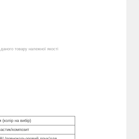
даного товару належної якості
(колір на вибір)
астик/композит
AL/повнокольоровий друк/для