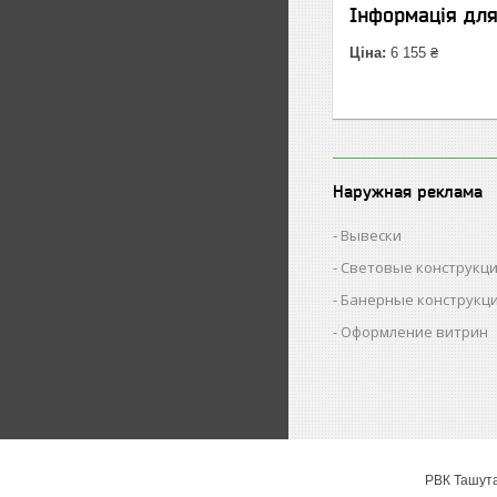
Інформація дл
Ціна:
6 155 ₴
Наружная реклама
Вывески
Световые конструкц
Банерные конструкц
Оформление витрин