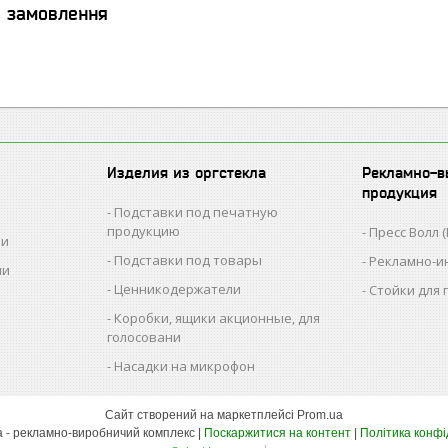
я замовлення
Изделия из оргстекла
Рекламно-в
продукция
Подставки под печатную
продукцию
Пресс Волл (
ии
Подставки под товары
Рекламно-и
ии
Ценникодержатели
Стойки для
Коробки, ящики акционные, для
голосовани
Насадки на микрофон
Сайт створений на маркетплейсі
Prom.ua
РВК Ташута - рекламно-виробничий комплекс |
Поскаржитися на контент
|
Політика конфі