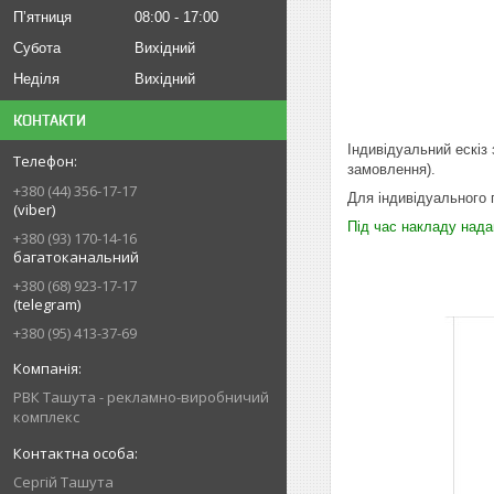
Пʼятниця
08:00
17:00
Субота
Вихідний
Неділя
Вихідний
КОНТАКТИ
Індивідуальний ескіз 
замовлення).
+380 (44) 356-17-17
Для індивідуального 
(viber)
Під час накладу нада
+380 (93) 170-14-16
багатоканальний
+380 (68) 923-17-17
(telegram)
+380 (95) 413-37-69
РВК Ташута - рекламно-виробничий
комплекс
Сергій Ташута