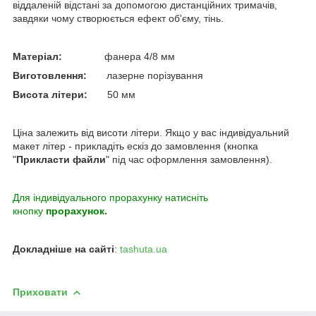
віддаленій відстані за допомогою дистанційних тримачів,
завдяки чому створюється ефект об'єму, тінь.
Матеріал:
фанера 4/8 мм
Виготовлення:
лазерне порізування
Висота літери:
50 мм
Ціна залежить від висоти літери. Якщо у вас індивідуальний
макет літер - прикладіть ескіз до замовлення (кнопка
"
Прикласти файли
" під час оформлення замовлення).
Для індивідуального прорахунку натисніть
кнопку
прорахунок.
Докладніше на сайті
:
tashuta.ua
Приховати