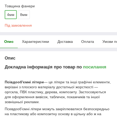
Товщина фанери
4мм
8мм
Під замовлення
Опис
Характеристики
Доставка
Оплата
Умови п
Опис
Докладна інформація про товар по
посилання
Псівдооб'ємні літери
— це літери та інші графічні елементи,
вирізані з плоского матеріалу достатньої жорсткості —
оргскла, ПВХ пластику, дерева, композиту. Застосовуються
для оформлення вивісок, табличок, покажчиків та іншої
зовнішньої реклами.
Псевдооб'ємні літери можуть закріплюватися безпосередньо
на пластикову або композитну основу в щільну або ж на