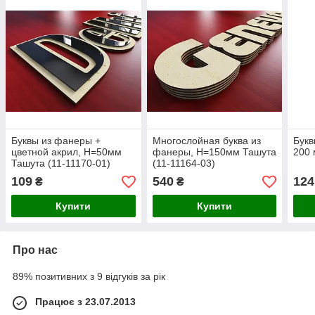
Буквы из фанеры +
Многослойная буква из
Букв
цветной акрил, H=50мм
фанеры, H=150мм Ташута
200
Ташута (11-11170-01)
(11-11164-03)
109
540
124
₴
₴
Купити
Купити
Про нас
89% позитивних з 9 відгуків за рік
Працює з 23.07.2013