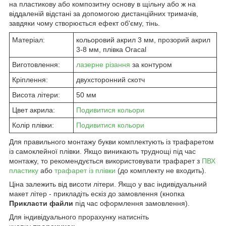
на пластикову або композитну основу в щільну або ж на
віддаленій відстані за допомогою дистанційних тримачів,
завдяки чому створюється ефект об'єму, тінь.
Матеріал:
кольоровий акрил 3 мм, прозорий акрил
3-8 мм, плівка Oracal
Виготовлення:
лазерне різання
за контуром
Кріплення:
двухсторонний скотч
Висота літери:
50 мм
Цвет акрила:
Подивитися кольори
Колір плівки:
Подивитися кольори
Для правильного монтажу букви комплектують із трафаретом
із самоклейної плівки. Якщо виникають труднощі під час
монтажу, то рекомендується використовувати трафарет з
ПВХ
пластику
або
трафарет із плівки
(до комплекту не входить).
Ціна залежить від висоти літери. Якщо у вас індивідуальний
макет літер - прикладіть ескіз до замовлення (кнопка
Прикласти файли
під час оформлення замовлення).
Для індивідуального прорахунку натисніть