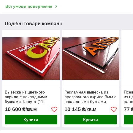
Всі умови повернення
Подібні товари компанії
Вывеска из цветного
Рекламная вывеска из
Псе
акрила с накладными
прозрачного акрила 3мм с
из ц
буквами Ташута (11-
накладными буквами
нане
21121)
Ташута (11-21120-01)
H=50
10 600
10 145
77
₴/кв.м
₴/кв.м
1106
Купити
Купити