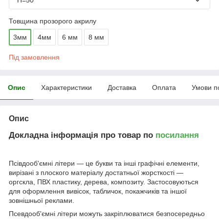
Товщина прозорого акрилу
3мм
4мм
6 мм
8 мм
Під замовлення
Опис
Характеристики
Доставка
Оплата
Умови п
Опис
Докладна інформація про товар по
посилання
Псівдооб'ємні літери — це букви та інші графічні елементи,
вирізані з плоского матеріалу достатньої жорсткості —
оргскла, ПВХ пластику, дерева, композиту. Застосовуються
для оформлення вивісок, табличок, покажчиків та іншої
зовнішньої реклами.
Псевдооб'ємні літери можуть закріплюватися безпосередньо