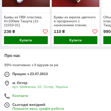
Буквы из ПВХ пластика,
Буквы из акрила цветного
Объ
H=100мм Ташута (11-
и прозрачного с
плас
11010-01)
нанесением пленки,
Ташу
H=50мм Ташута (11-
236
110
990
₴
₴
11080-01)
Купити
Купити
Про нас
89% позитивних з 9 відгуків за рік
Працює з 23.07.2013
м. Остер
вул. Шевченка, 62, Остер, Україна
Контакти
Сьогодні вихідний
Показати весь графік роботи