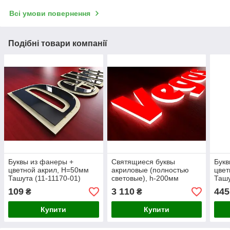
Всі умови повернення
Подібні товари компанії
Буквы из фанеры +
Святящиеся буквы
Букв
цветной акрил, H=50мм
акриловые (полностью
цвет
Ташута (11-11170-01)
световые), h-200мм
Ташу
Ташута (11-13110-01)
109
3 110
445
₴
₴
Купити
Купити