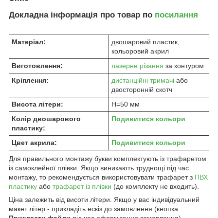
Докладна інформація про товар по
посилання
Матеріал:
двошаровий пластик,
кольоровий акрил
Виготовлення:
лазерне різання
за контуром
Кріплення:
дистанційні тримачі
або
двосторонній скотч
Висота літери:
H=50 мм
Колір двошарового
Подивитися кольори
пластику:
Цвет акрила:
Подивитися кольори
Для правильного монтажу букви комплектують із трафаретом
із самоклейної плівки. Якщо виникають труднощі під час
монтажу, то рекомендується використовувати трафарет з
ПВХ
пластику
або
трафарет із плівки
(до комплекту не входить).
Ціна залежить від висоти літери. Якщо у вас індивідуальний
макет літер - прикладіть ескіз до замовлення (кнопка
Прикласти файли
під час оформлення замовлення).