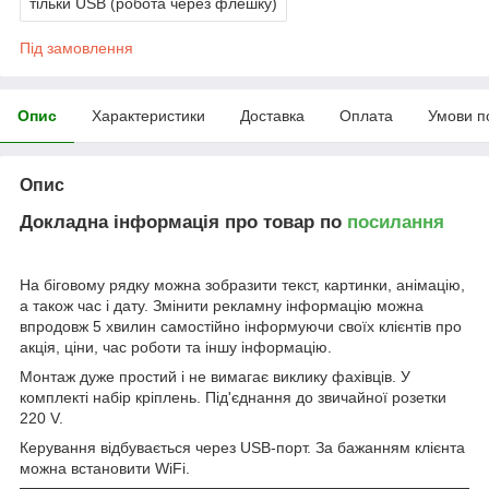
тільки USB (робота через флешку)
Під замовлення
Опис
Характеристики
Доставка
Оплата
Умови п
Опис
Докладна інформація про товар по
посилання
На біговому рядку можна зобразити текст, картинки, анімацію,
а також час і дату. Змінити рекламну інформацію можна
впродовж 5 хвилин самостійно інформуючи своїх клієнтів про
акція, ціни, час роботи та іншу інформацію.
Монтаж дуже простий і не вимагає виклику фахівців. У
комплекті набір кріплень. Під'єднання до звичайної розетки
220 V.
Керування відбувається через USB-порт. За бажанням клієнта
можна встановити WiFi.