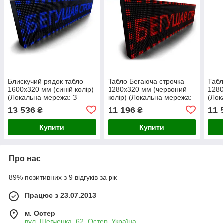
Блискучий рядок табло
Табло Бегаюча строчка
Табл
1600х320 мм (синій колір)
1280х320 мм (червоний
1280
(Локальна мережа: З
колір) (Локальна мережа:
(Лок
модулем WiFi; )
З модулем WiFi;)
моду
13 536
11 196
11 
₴
₴
Купити
Купити
Про нас
89% позитивних з 9 відгуків за рік
Працює з 23.07.2013
м. Остер
вул. Шевченка, 62, Остер, Україна