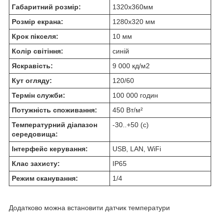
Габаритний розмір:
1320х360мм
Розмір екрана:
1280х320 мм
Крок пікселя:
10 мм
Колір світіння:
синій
Яскравість:
9 000 кд/м2
Кут огляду:
120/60
Термін служби:
100 000 годин
Потужність споживання:
450 Вт/м²
Температурний діапазон
-30..+50 (с)
середовища:
Інтерфейс керування:
USB, LAN, WiFi
Клас захисту:
IP65
Режим сканування:
1/4
Додатково можна встановити датчик температури