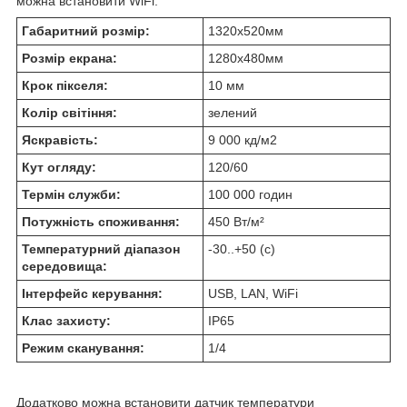
можна встановити WiFi.
Габаритний розмір:
1320х520мм
Розмір екрана:
1280х480мм
Крок пікселя:
10 мм
Колір світіння:
зелений
Яскравість:
9 000 кд/м2
Кут огляду:
120/60
Термін служби:
100 000 годин
Потужність споживання:
450 Вт/м²
Температурний діапазон
-30..+50 (с)
середовища:
Інтерфейс керування:
USB, LAN, WiFi
Клас захисту:
IP65
Режим сканування:
1/4
Додатково можна встановити датчик температури