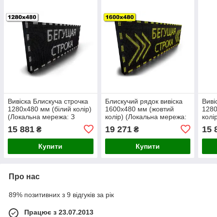
Вивіска Блискуча строчка
Блискучий рядок вивіска
Виві
1280х480 мм (білий колір)
1600х480 мм (жовтий
1280
(Локальна мережа: З
колір) (Локальна мережа:
колі
модулем WiFi; )
З модулем WiFi; )
З мо
15 881
19 271
15 
₴
₴
Купити
Купити
Про нас
89% позитивних з 9 відгуків за рік
Працює з 23.07.2013